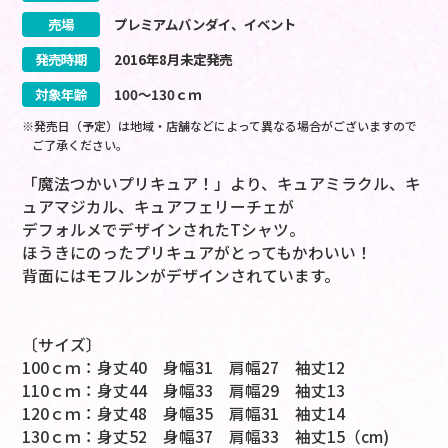
売場
プレミアムバンダイ、イベント
発売時期
2016
年
8
月
未定
発売
対象年齢
100～130ｃｍ
※発売日（予定）は地域・店舗などによって異なる場合がございますので
ご了承ください。
「魔法つかいプリキュア！」より、キュアミラクル、キ
ュアマジカル、キュアフェリーチェが
デフォルメでデザインされたTシャツ。
ほうきにのったプリキュアがとってもかわいい！
背面にはモフルンがデザインされています。
〔サイズ〕
100ｃｍ：身丈40 身幅31 肩幅27 袖丈12
110ｃｍ：身丈44 身幅33 肩幅29 袖丈13
120ｃｍ：身丈48 身幅35 肩幅31 袖丈14
130ｃｍ：身丈52 身幅37 肩幅33 袖丈15（cm)