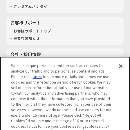
プレミアムバンダイ
お客様サポート
お客様サポートトップ
重要なお知らせ
会社・採用情報
会社情報
We use unique personal identifier such as cookies to
採用情報
analyze our traffic and to personalize content and ads.
Please click
here
to see more details about how we use
サステナビリティ
cookies and the retention period of each cookie. We may
お問い合わせ
sell or share information about your use of our website
to/with our analytics and advertising partners, who may
combine it with other information that you have provided
to them or that they have collected from your use of their
services. However, we do not set and use cookies for our
ウェブサイトご利用条件
ソーシャルメディアポリシー
users under 16 years of age. Please click “Reject All
個人情報及び特定個人情報等の取り扱いに関する保護方針
Cookies” if you are under the age of 16 or to reject all
cookies. To customize your cookie settings, please click
Do Not Sell or Share My Personal Information
著作権・商標について