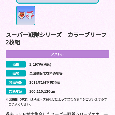
スーパー戦隊シリーズ カラーブリーフ
2枚組
アパレル
価格
1,297
円(税込)
売場
全国量販店衣料売場等
発売時期
2012
年
1
月
下旬
発売
対象年齢
100,110,120cm
※発売日（予定）は地域・店舗などによって異なる場合がございますので
ご了承ください。
過去レッドが大集合したスーパー戦隊シリーズのカラー