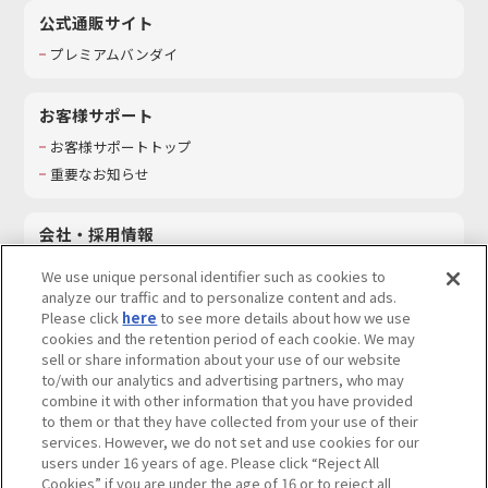
公式通販サイト
プレミアムバンダイ
お客様サポート
お客様サポートトップ
重要なお知らせ
会社・採用情報
会社情報
We use unique personal identifier such as cookies to
採用情報
analyze our traffic and to personalize content and ads.
Please click
here
to see more details about how we use
サステナビリティ
cookies and the retention period of each cookie. We may
お問い合わせ
sell or share information about your use of our website
to/with our analytics and advertising partners, who may
combine it with other information that you have provided
to them or that they have collected from your use of their
services. However, we do not set and use cookies for our
ウェブサイトご利用条件
ソーシャルメディアポリシー
users under 16 years of age. Please click “Reject All
個人情報及び特定個人情報等の取り扱いに関する保護方針
Cookies” if you are under the age of 16 or to reject all