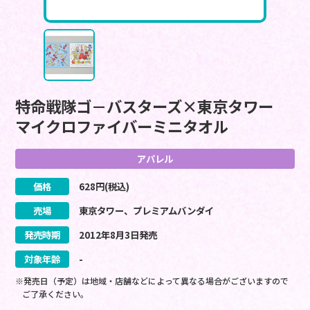
特命戦隊ゴ－バスターズ×東京タワー
マイクロファイバーミニタオル
アパレル
価格
628
円(税込)
売場
東京タワー、プレミアムバンダイ
発売時期
2012
年
8
月
3
日
発売
対象年齢
-
※発売日（予定）は地域・店舗などによって異なる場合がございますので
ご了承ください。