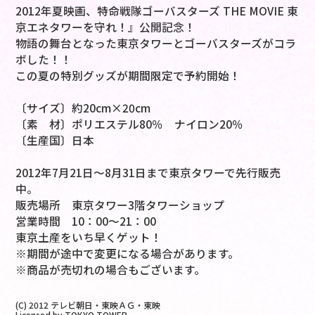
2012年夏映画、特命戦隊ゴーバスターズ THE MOVIE 東
京エネタワーを守れ！』公開記念！
物語の舞台となった東京タワーとゴーバスターズがコラ
ボした！！
この夏の特別グッズが期間限定で予約開始！
〔サイズ〕約20cm×20cm
〔素 材〕ポリエステル80％ ナイロン20％
〔生産国〕日本
2012年7月21日～8月31日まで東京タワーで先行販売
中。
販売場所 東京タワー3階タワーショップ
営業時間 10：00～21：00
東京土産をいち早くゲット！
※期間が途中で変更になる場合があります。
※商品が売切れの場合もございます。
(C) 2012 テレビ朝日・東映ＡＧ・東映
Licensed by TOKYO TOWER