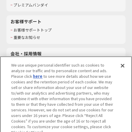
プレミアムバンダイ
お客様サポート
お客様サポートトップ
重要なお知らせ
会社・採用情報
会社情報
We use unique personal identifier such as cookies to
採用情報
analyze our traffic and to personalize content and ads.
Please click
here
to see more details about how we use
サステナビリティ
cookies and the retention period of each cookie. We may
お問い合わせ
sell or share information about your use of our website
to/with our analytics and advertising partners, who may
combine it with other information that you have provided
to them or that they have collected from your use of their
services. However, we do not set and use cookies for our
ウェブサイトご利用条件
ソーシャルメディアポリシー
users under 16 years of age. Please click “Reject All
個人情報及び特定個人情報等の取り扱いに関する保護方針
Cookies” if you are under the age of 16 or to reject all
cookies. To customize your cookie settings, please click
Do Not Sell or Share My Personal Information
著作権・商標について