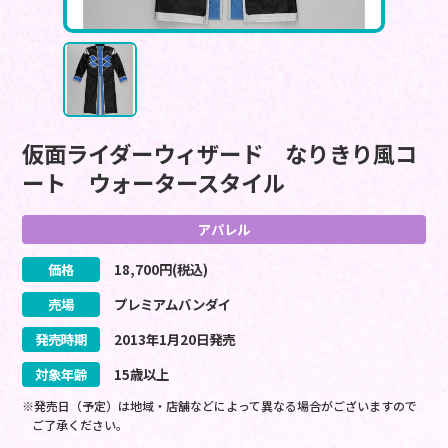
仮面ライダーウィザード なりきり風コ
ート ウォータースタイル
アパレル
価格
18,700
円(税込)
売場
プレミアムバンダイ
発売時期
2013
年
1
月
20
日
発売
対象年齢
15歳以上
※発売日（予定）は地域・店舗などによって異なる場合がございますので
ご了承ください。