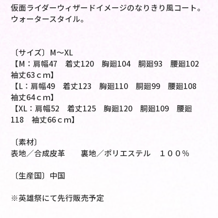
仮面ライダーウィザードイメージのなりきり風コート。
ウォータースタイル。
〔サイズ〕M～XL
【M：肩幅47 着丈120 胸廻104 胴廻93 腰廻102
袖丈63ｃｍ】
【L：肩幅49 着丈123 胸廻110 胴廻99 腰廻108
袖丈64ｃｍ】
【XL：肩幅52 着丈125 胸廻120 胴廻109 腰廻
118 袖丈66ｃｍ】
〔素材〕
表地／合成皮革 裏地／ポリエステル １００％
〔生産国〕中国
※英雄祭にて先行販売予定