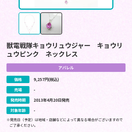
獣電戦隊キョウリュウジャー キョウリ
ュウピンク ネックレス
アパレル
価格
9,257
円(税込)
売場
-
発売時期
2013
年
4
月
20
日
発売
対象年齢
-
※発売日（予定）は地域・店舗などによって異なる場合がございますので
ご了承ください。