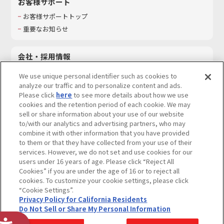
お客様サポート
お客様サポートトップ
重要なお知らせ
会社・採用情報
会社情報
We use unique personal identifier such as cookies to
採用情報
analyze our traffic and to personalize content and ads.
Please click
here
to see more details about how we use
サステナビリティ
cookies and the retention period of each cookie. We may
お問い合わせ
sell or share information about your use of our website
to/with our analytics and advertising partners, who may
combine it with other information that you have provided
to them or that they have collected from your use of their
services. However, we do not set and use cookies for our
ウェブサイトご利用条件
ソーシャルメディアポリシー
users under 16 years of age. Please click “Reject All
個人情報及び特定個人情報等の取り扱いに関する保護方針
Cookies” if you are under the age of 16 or to reject all
cookies. To customize your cookie settings, please click
Do Not Sell or Share My Personal Information
著作権・商標について
“Cookie Settings”.
Privacy Policy for California Residents
カスタマーハラスメントに対する基本的な対応方針
Do Not Sell or Share My Personal Information