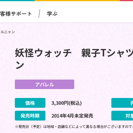
お客様サポート
学ぶ
ワルニャン
妖怪ウォッチ 親子Tシャ
ン
アパレル
価格
3,300
円(税込)
発売時期
2014
年
4
月
未定
発売
対
※発売日（予定）は地域・店舗などによって異なる場合がございますので