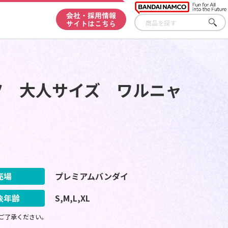
会社・採用情報
サイトはこちら
さが
す
ツ 大人サイズ ワルニャ
売場
プレミアムバンダイ
象年齢
S,M,L,XL
ご了承ください。