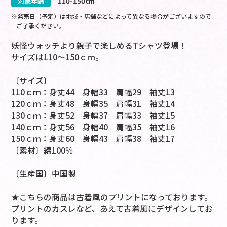
対象年齢
110-150cm
※発売日（予定）は地域・店舗などによって異なる場合がございますので
ご了承ください。
妖怪ウォッチより親子で楽しめるTシャツ登場！
サイズは110～150ｃｍ。
〔サイズ〕
110ｃｍ：身丈44 身幅33 肩幅29 袖丈13
120ｃｍ：身丈48 身幅35 肩幅31 袖丈14
130ｃｍ：身丈52 身幅37 肩幅33 袖丈15
140ｃｍ：身丈56 身幅40 肩幅35 袖丈16
150ｃｍ：身丈60 身幅43 肩幅38 袖丈17
〔素材〕綿100％
〔生産国〕中国製
★こちらの商品は古着風のプリントになっております。
プリントのカスレなど、あえて古着風にデザインしてお
ります。