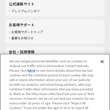
公式通販サイト
プレミアムバンダイ
お客様サポート
お客様サポートトップ
重要なお知らせ
会社・採用情報
会社情報
We use unique personal identifier such as cookies to
採用情報
analyze our traffic and to personalize content and ads.
Please click
here
to see more details about how we use
サステナビリティ
cookies and the retention period of each cookie. We may
お問い合わせ
sell or share information about your use of our website
to/with our analytics and advertising partners, who may
combine it with other information that you have provided
to them or that they have collected from your use of their
services. However, we do not set and use cookies for our
ウェブサイトご利用条件
ソーシャルメディアポリシー
users under 16 years of age. Please click “Reject All
個人情報及び特定個人情報等の取り扱いに関する保護方針
Cookies” if you are under the age of 16 or to reject all