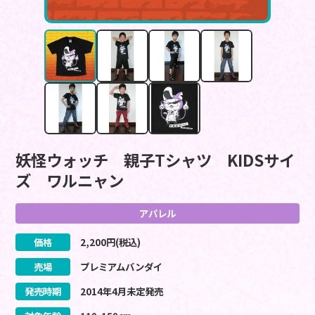
妖怪ウォッチ 親子Tシャツ KIDSサイ
ズ ワルニャン
アパレル
価格
2,200
円(税込)
売場
プレミアムバンダイ
発売時期
2014
年
4
月
未定
発売