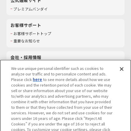
公式通販サイト
プレミアムバンダイ
お客様サポート
お客様サポートトップ
重要なお知らせ
会社・採用情報
会社情報
We use unique personal identifier such as cookies to
採用情報
analyze our traffic and to personalize content and ads.
Please click
here
to see more details about how we use
サステナビリティ
cookies and the retention period of each cookie. We may
お問い合わせ
sell or share information about your use of our website
to/with our analytics and advertising partners, who may
combine it with other information that you have provided
to them or that they have collected from your use of their
services. However, we do not set and use cookies for our
ウェブサイトご利用条件
ソーシャルメディアポリシー
users under 16 years of age. Please click “Reject All
個人情報及び特定個人情報等の取り扱いに関する保護方針
Cookies” if you are under the age of 16 or to reject all
cookies. To customize your cookie settings, please click