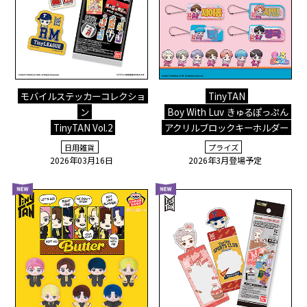
モバイルステッカーコレクショ
TinyTAN
ン
Boy With Luv きゅるぽっぷん
TinyTAN Vol.2
アクリルブロックキーホルダー
日用雑貨
プライズ
2026年03月16日
2026年3月登場予定