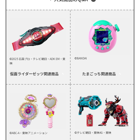
©BANDAI
©2025 石森プロ・テレビ朝日・ADK EM・東
映
仮面ライダーゼッツ
関連商品
たまごっち
関連商品
©テレビ朝日・東映AG・東映
©ABC-A・東映アニメーション