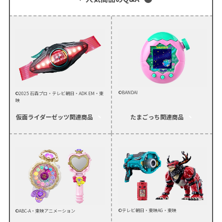
©BANDAI
©2025 石森プロ・テレビ朝日・ADK EM・東
映
仮面ライダーゼッツ
関連商品
たまごっち
関連商品
©テレビ朝日・東映AG・東映
©ABC-A・東映アニメーション