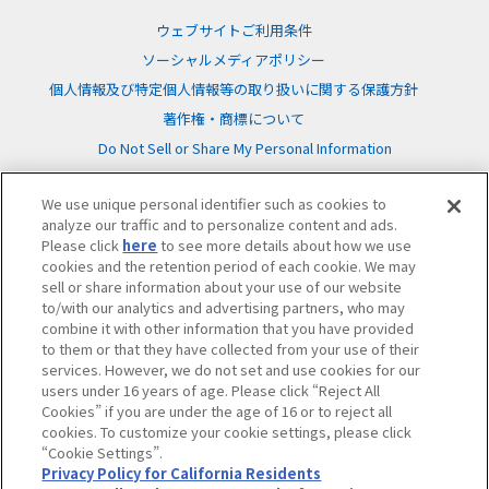
ウェブサイトご利用条件
ソーシャルメディアポリシー
個人情報及び特定個人情報等の取り扱いに関する保護方針
著作権・商標について
Do Not Sell or Share My Personal Information
We use unique personal identifier such as cookies to
analyze our traffic and to personalize content and ads.
Please click
here
to see more details about how we use
cookies and the retention period of each cookie. We may
©BANDAI
sell or share information about your use of our website
to/with our analytics and advertising partners, who may
combine it with other information that you have provided
to them or that they have collected from your use of their
services. However, we do not set and use cookies for our
users under 16 years of age. Please click “Reject All
Cookies” if you are under the age of 16 or to reject all
cookies. To customize your cookie settings, please click
“Cookie Settings”.
Privacy Policy for California Residents