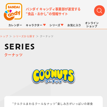
バンダイ キャンディ事業部が運営する
“食品・おかし”の情報サイト
オンライン
カレンダー
キャラクター
シリーズ
お気に入り
ショップ
トップ
シリーズから探す
クーナッツ
SERIES
クーナッツ
LINK TRAVELERS
チョコボックス
プリキュアシリーズ
チョコサプ
ドラゴンボール
ポケモンキッズ
“クルクルまわるクールなナッツ”楽しみ方がいっぱいの新食