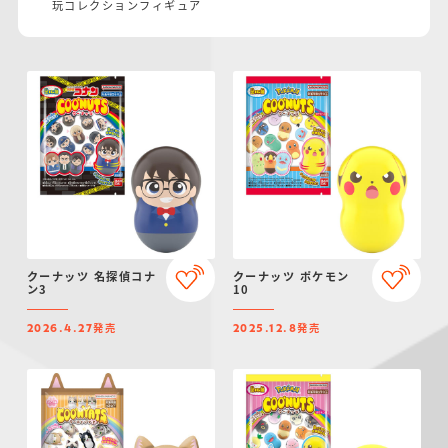
玩コレクションフィギュア
仮面ライダーシリー
キャラパキ
にふぉるめーしょん
ガンダムシリーズ
ポケモンスケールワ
アンパンマン
たまご
ま
ズ
＆スクエアシール
ールド
PROJECT R.E.D.・
つりグミ
ポケットモンスター
SMPシリーズ
サンリオキャラクタ
キャラデコ
わ
スーパー戦隊シリー
ーズ
ズ
クーナッツ 名探偵コナ
クーナッツ ポケモン
ン3
10
発売
発売
2026.4.27
2025.12.8