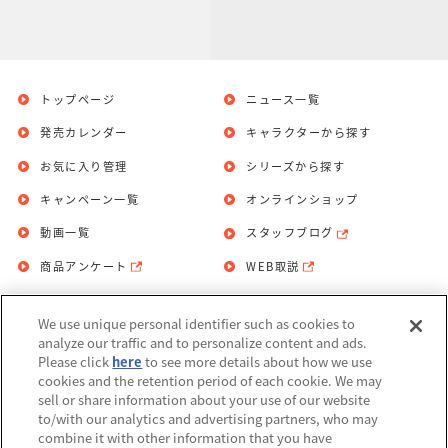
トップページ
ニュース一覧
発売カレンダー
キャラクターから探す
お気に入り管理
シリーズから探す
キャンペーン一覧
オンラインショップ
動画一覧
スタッフブログ
商品アンケート
WEB取説
We use unique personal identifier such as cookies to
お問い合わせ
個人情報保護方針
analyze our traffic and to personalize content and ads.
Please click
here
to see more details about how we use
利用規約
cookies and the retention period of each cookie. We may
sell or share information about your use of our website
Do Not Sell or Share My Personal
to/with our analytics and advertising partners, who may
Information
combine it with other information that you have