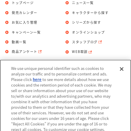
トップページ
ニュース一覧
発売カレンダー
キャラクターから探す
お気に入り管理
シリーズから探す
キャンペーン一覧
オンラインショップ
動画一覧
スタッフブログ
商品アンケート
WEB取説
We use unique personal identifier such as cookies to
お問い合わせ
個人情報保護方針
analyze our traffic and to personalize content and ads.
Please click
here
to see more details about how we use
利用規約
cookies and the retention period of each cookie. We may
sell or share information about your use of our website
Do Not Sell or Share My Personal
to/with our analytics and advertising partners, who may
Information
combine it with other information that you have
provided to them or that they have collected from your
アレルギー情報
use of their services. However, we do not set and use
cookies for our users under 16 years of age. Please click
“Reject All Cookies” if you are under the age of 16 or to
reject all cookies. To customize your cookie settings,