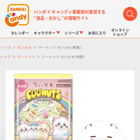
バンダイ キャンディ事業部が運営する
“食品・おかし”の情報サイト
オンライン
カレンダー
キャラクター
シリーズ
お気に入り
ショップ
トップ
ちいかわ
クーナッツ ちいかわ(再販）
トップ
クーナッツ
クーナッツ ちいかわ(再販）
LINK TRAVELERS
チョコボックス
プリキュアシリーズ
チョコサプ
ドラゴンボール
ポケモンキッズ