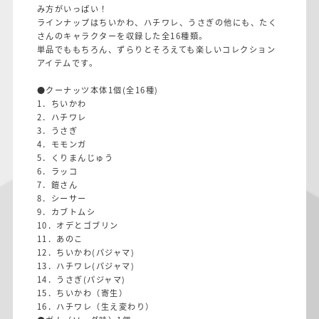
み方がいっぱい！
ラインナップはちいかわ、ハチワレ、うさぎの他にも、たく
さんのキャラクターを収録した全16種類。
単品でももちろん、ずらりとそろえても楽しいコレクション
アイテムです。
●クーナッツ本体1個(全16種)
1．ちいかわ
2．ハチワレ
3．うさぎ
4．モモンガ
5．くりまんじゅう
6．ラッコ
7．鎧さん
8．シーサー
9．カブトムシ
10．オデとゴブリン
11．あのこ
12．ちいかわ(パジャマ)
13．ハチワレ(パジャマ)
14．うさぎ(パジャマ)
15．ちいかわ（寄生）
16．ハチワレ（生え変わり）