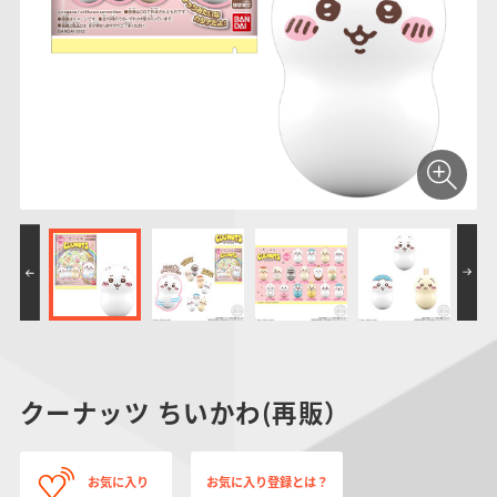
仮面ライダーシリー
キャラパキ
にふぉるめーしょん
ガンダムシリーズ
ポケモンスケールワ
アンパンマン
たまご
ま
ズ
＆スクエアシール
ールド
PROJECT R.E.D.・
つりグミ
ポケットモンスター
SMPシリーズ
サンリオキャラクタ
キャラデコ
わ
スーパー戦隊シリー
ーズ
ズ
クーナッツ ちいかわ(再販）
お気に入り
お気に入り登録とは？