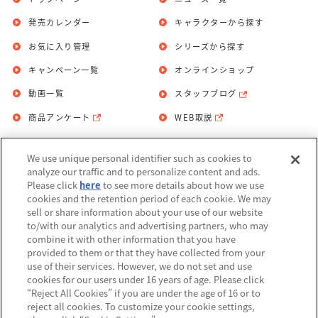
発売カレンダー
キャラクターから探す
お気に入り管理
シリーズから探す
キャンペーン一覧
オンラインショップ
動画一覧
スタッフブログ
商品アンケート
WEB取説
We use unique personal identifier such as cookies to
お問い合わせ
個人情報保護方針
analyze our traffic and to personalize content and ads.
Please click
here
to see more details about how we use
利用規約
cookies and the retention period of each cookie. We may
sell or share information about your use of our website
Do Not Sell or Share My Personal
to/with our analytics and advertising partners, who may
Information
combine it with other information that you have
provided to them or that they have collected from your
アレルギー情報
use of their services. However, we do not set and use
cookies for our users under 16 years of age. Please click
“Reject All Cookies” if you are under the age of 16 or to
reject all cookies. To customize your cookie settings,