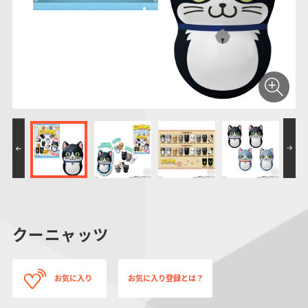
仮面ライダーシリー
キャラパキ
にふぉるめーしょん
ガンダムシリーズ
ポケモンスケールワ
アンパンマン
たまご
ま
ズ
＆スクエアシール
ールド
PROJECT R.E.D.・
つりグミ
ポケットモンスター
SMPシリーズ
サンリオキャラクタ
キャラデコ
わ
スーパー戦隊シリー
ーズ
ズ
クーニャッツ
お気に入り
お気に入り登録とは？