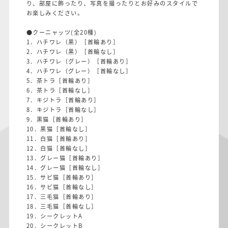
り、部屋に飾ったり、写真を撮ったりとお好みのスタイルで
お楽しみください。
●クーニャッツ(全20種)
1．ハチワレ（黒）［首輪あり］
2．ハチワレ（黒）［首輪なし］
3．ハチワレ（グレー）［首輪あり］
4．ハチワレ（グレー）［首輪なし］
5．茶トラ［首輪あり］
6．茶トラ［首輪なし］
7．キジトラ［首輪あり］
8．キジトラ［首輪なし］
9．黒猫［首輪あり］
10．黒猫［首輪なし］
11．白猫［首輪あり］
12．白猫［首輪なし］
13．グレー猫［首輪あり］
14．グレー猫［首輪なし］
15．サビ猫［首輪あり］
16．サビ猫［首輪なし］
17．三毛猫［首輪あり］
18．三毛猫［首輪なし］
19．シークレットA
20．シークレットB