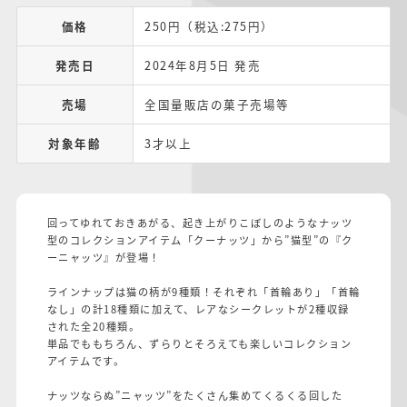
価格
250円（税込:275円）
発売日
2024年8月5日 発売
売場
全国量販店の菓子売場等
対象年齢
3才以上
回ってゆれておきあがる、起き上がりこぼしのようなナッツ
型のコレクションアイテム「クーナッツ」から”猫型”の『ク
ーニャッツ』が登場！
ラインナップは猫の柄が9種類！それぞれ「首輪あり」「首輪
なし」の計18種類に加えて、レアなシークレットが2種収録
された全20種類。
単品でももちろん、ずらりとそろえても楽しいコレクション
アイテムです。
ナッツならぬ”ニャッツ”をたくさん集めてくるくる回した