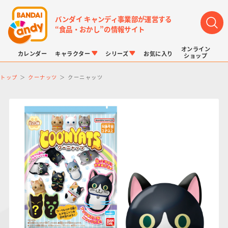
バンダイ キャンディ事業部が運営する
“食品・おかし”の情報サイト
オンライン
カレンダー
キャラクター
シリーズ
お気に入り
ショップ
トップ
クーナッツ
クーニャッツ
LINK TRAVELERS
チョコボックス
プリキュアシリーズ
チョコサプ
ドラゴンボール
ポケモンキッズ