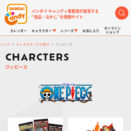
バンダイ キャンディ事業部が運営する
“食品・おかし”の情報サイト
オンライン
カレンダー
キャラクター
シリーズ
お気に入り
ショップ
トップ
キャラクターから探す
ワンピース
CHARCTERS
ワンピース
LINK TRAVELERS
チョコボックス
プリキュアシリーズ
チョコサプ
ドラゴンボール
ポケモンキッズ