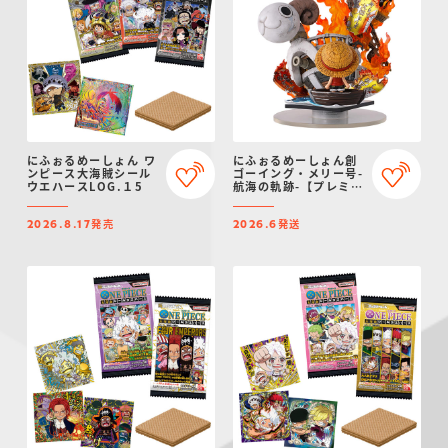
仮面ライダーシリー
キャラパキ
にふぉるめーしょん
ガンダムシリーズ
ポケモンスケールワ
アンパンマン
たまご
ま
ズ
＆スクエアシール
ールド
にふぉるめーしょん ワ
にふぉるめーしょん創
ンピース大海賊シール
ゴーイング・メリー号-
ウエハースLOG.１5
航海の軌跡-【プレミア
ムバンダイ限定】
PROJECT R.E.D.・
つりグミ
ポケットモンスター
SMPシリーズ
サンリオキャラクタ
キャラデコ
わ
スーパー戦隊シリー
ーズ
発売
発送
2026.8.17
2026.6
ズ