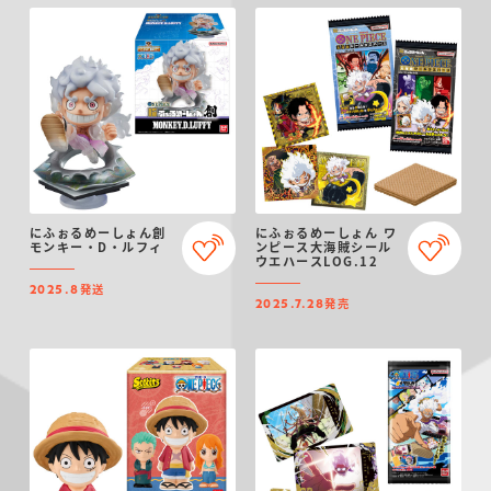
にふぉるめーしょん創
にふぉるめーしょん ワ
モンキー・D・ルフィ
ンピース大海賊シール
ウエハースLOG.12
発送
2025.8
発売
2025.7.28