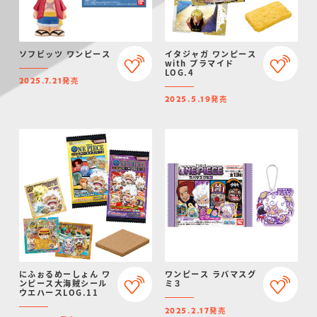
ソフビッツ ワンピース
イタジャガ ワンピース
with プラマイド
LOG.4
発売
2025.7.21
発売
2025.5.19
にふぉるめーしょん ワ
ワンピース ラバマスグ
ンピース大海賊シール
ミ３
ウエハースLOG.11
発売
2025.2.17