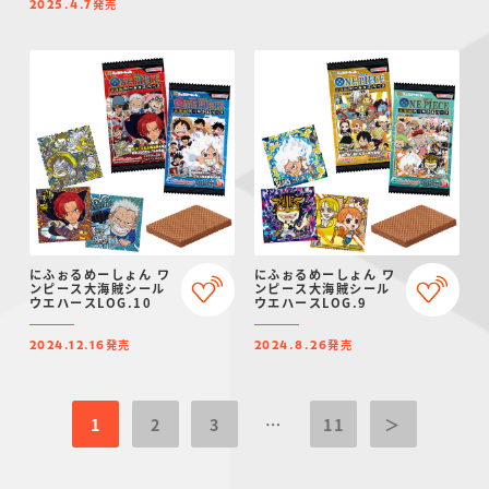
発売
2025.4.7
にふぉるめーしょん ワ
にふぉるめーしょん ワ
ンピース大海賊シール
ンピース大海賊シール
ウエハースLOG.10
ウエハースLOG.9
発売
発売
2024.12.16
2024.8.26
1
2
3
…
11
＞