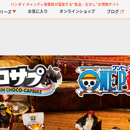
バンダイ キャンディ事業部が運営する
“食品・おかし”の情報サイト
お気に入り
オンライン
ショップ
ブログ
リーズ
PROJECT R.E.D.・ス
つりグミ
プリキュアシリーズ
チョコサプ
ガ
に
ーパー戦隊シリーズ
ス