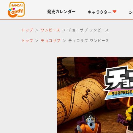
発売
カレンダー
キャラクター
シ
トップ
ワンピース
チョコサプ ワンピース
トップ
チョコサプ
チョコサプ ワンピース
LINK TRAVELERS
チョコボックス
仮面ライダーシリーズ
キャラパキ