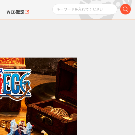
WEB取説
ンダムシリーズ
ふぉるめーしょん＆
ポケットモンスター
SMPシリーズ
ドラゴン
ポケモン
クエアシール