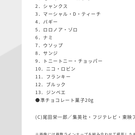
2．シャンクス
3．マーシャル・D・ティーチ
4．バギー
5．ロロノア・ゾロ
6．ナミ
7．ウソップ
8．サンジ
9．トニートニー・チョッパー
10．ニコ・ロビン
11．フランキー
12．ブルック
13．ジンベエ
●準チョコレート菓子20g
(C)尾田栄一郎／集英社・フジテレビ・東映
※画像には複数ラインナップを組み合わせて撮影した