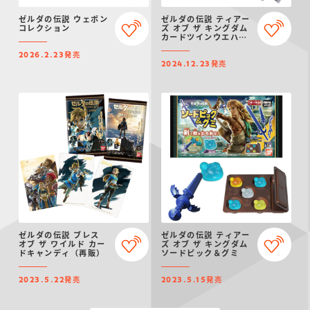
仮面ライダーシリー
キャラパキ
にふぉるめーしょん
ガンダムシリーズ
ポケモンスケールワ
アンパンマン
たまご
ま
ゼルダの伝説 ウェポン
ゼルダの伝説 ティアー
ズ
＆スクエアシール
ールド
コレクション
ズ オブ ザ キングダム
カードツインウエハー
ス
発売
2026.2.23
発売
2024.12.23
PROJECT R.E.D.・
つりグミ
ポケットモンスター
SMPシリーズ
サンリオキャラクタ
キャラデコ
わ
スーパー戦隊シリー
ーズ
ズ
ゼルダの伝説 ブレス
ゼルダの伝説 ティアー
オブ ザ ワイルド カー
ズ オブ ザ キングダム
ドキャンディ（再販）
ソードピック＆グミ
発売
発売
2023.5.22
2023.5.15