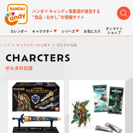
バンダイ キャンディ事業部が運営する
“食品・おかし”の情報サイト
オンライン
カレンダー
キャラクター
シリーズ
お気に入り
ショップ
トップ
キャラクターから探す
ゼルダの伝説
CHARCTERS
ゼルダの伝説
LINK TRAVELERS
チョコボックス
プリキュアシリーズ
チョコサプ
ドラゴンボール
ポケモンキッズ