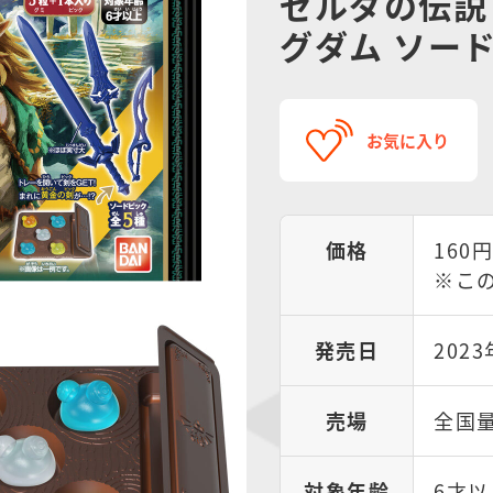
ゼルダの伝説 
グダム ソー
お気に入り
価格
160
※こ
発売日
202
売場
全国
対象年齢
6才以