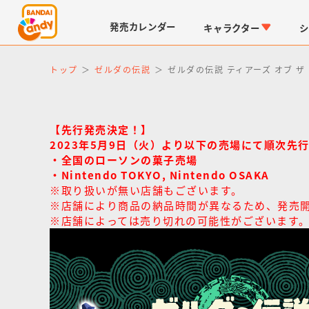
発売
カレンダー
キャラクター
シ
トップ
ゼルダの伝説
ゼルダの伝説 ティアーズ オブ 
【先行発売決定！】
2023年5月9日（火）より以下の売場にて順次先
・全国のローソンの菓子売場
・Nintendo TOKYO, Nintendo OSAKA
※取り扱いが無い店舗もございます。
LINK TRAVELERS
チョコボックス
仮面ライダーシリーズ
キャラパキ
※店舗により商品の納品時間が異なるため、発売
※店舗によっては売り切れの可能性がございます