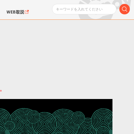
WEB取説
ンダムシリーズ
ふぉるめーしょん＆
ポケットモンスター
SMPシリーズ
ドラゴン
ポケモン
クエアシール
い。