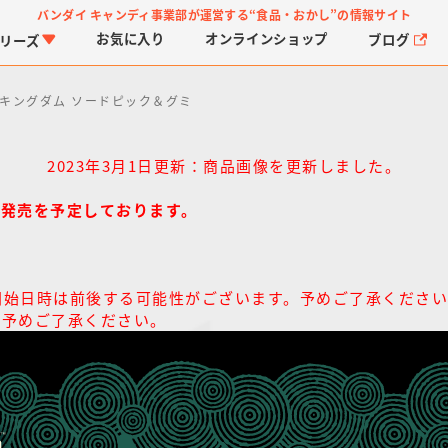
バンダイ キャンディ事業部が運営する
“食品・おかし”の情報サイト
お気に入り
オンライン
ショップ
ブログ
リーズ
ザ キングダム ソードピック＆グミ
2023年3月1日更新：商品画像を更新しました。
行発売を予定しております。
PROJECT R.E.D.・ス
つりグミ
プリキュアシリーズ
チョコサプ
ガ
に
ーパー戦隊シリーズ
ス
開始日時は前後する可能性がございます。予めご了承くださ
。予めご了承ください。