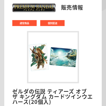
販売情報
通常商品
個別配送
ゼルダの伝説 ティアーズ オブ
ザ キングダム カードツインウエ
ハース(20個入)