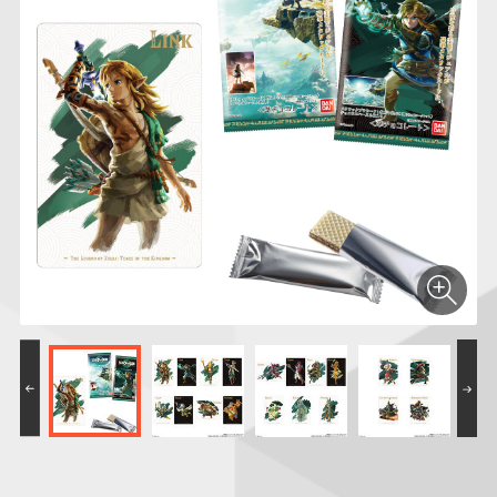
仮面ライダーシリー
キャラパキ
にふぉるめーしょん
ガンダムシリーズ
ポケモンスケールワ
アンパンマン
たまご
ま
ズ
＆スクエアシール
ールド
PROJECT R.E.D.・
つりグミ
ポケットモンスター
SMPシリーズ
サンリオキャラクタ
キャラデコ
わ
スーパー戦隊シリー
ーズ
ズ