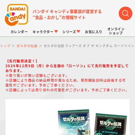
バンダイ キャンディ事業部が運営する
“食品・おかし”の情報サイト
オンライン
カレンダー
キャラクター
シリーズ
お気に入り
ショップ
トップ
ゼルダの伝説
ゼルダの伝説 ティアーズ オブ ザ キングダム カードツイ
【先行販売決定！】
2024年12月9日（月）から全国の「ローソン」にて先行販売を予定して
おります。
※取り扱いが無い店舗もございます。
※店舗により商品の納品時間が異なるため、発売開始日時は前後する可
LINK TRAVELERS
チョコボックス
プリキュアシリーズ
チョコサプ
ドラゴンボール
ポケモンキッズ
能性がございます。予めご了承ください。
※店舗によっては売り切れの可能性がございます。予めご了承ください。