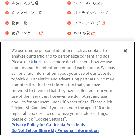
お気に入り管理
シリーズから探す
キャンペーン一覧
オンラインショップ
動画一覧
スタッフブログ
商品アンケート
WEB取説
We use unique personal identifier such as cookies to
お問い合わせ
個人情報保護方針
analyze our traffic and to personalize content and ads.
Please click
here
to see more details about how we use
利用規約
cookies and the retention period of each cookie. We may
sell or share information about your use of our website
Do Not Sell or Share My Personal
to/with our analytics and advertising partners, who may
Information
combine it with other information that you have
provided to them or that they have collected from your
アレルギー情報
use of their services. However, we do not set and use
cookies for our users under 16 years of age. Please click
“Reject All Cookies” if you are under the age of 16 or to
reject all cookies. To customize your cookie settings,
please click “Cookie Settings”.
Privacy Policy for California Residents
©BANDAI
Do Not Sell or Share My Personal Information