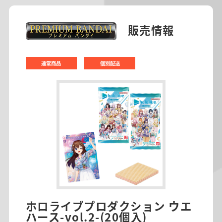
販売情報
通常商品
個別配送
ホロライブプロダクション ウエ
ハース-vol.2-(20個入)