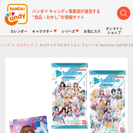
バンダイ キャンディ事業部が運営する
“食品・おかし”の情報サイト
オンライン
カレンダー
キャラクター
シリーズ
お気に入り
ショップ
トップ
ホロライブ
ホロライブプロダクション ウエハース-hololive SUPER EXPO
LINK TRAVELERS
チョコボックス
プリキュアシリーズ
チョコサプ
ドラゴンボール
ポケモンキッズ