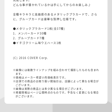
どんな事が書かれているかは手にしてからのお楽しみ♪
全種キラキラと高級感のあるメタリックプラカードで、さら
に、グループカードは豪華な箔押し仕様です。
●メタリックプラカード1枚(全37種)
1．メンバーカード30種
2．グループカード7種
●イチゴクリーム味ウエハース1枚
(C) 2016 COVER Corp.
※画像には複数ラインナップを組み合わせて撮影したものも含まれ
ます。
※価格はメーカー希望小売価格表示です。
※店頭での商品のお取り扱い開始日は、店舗によって異なる場合が
ございます。
※画像は実際の商品とは多少異なる場合がございます。
※掲載情報はページ公開時点のものです。予告なく変更になる場合
がございます。