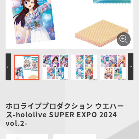
仮面ライダーシリー
キャラパキ
にふぉるめーしょん
ガンダムシリーズ
ポケモンスケールワ
アンパンマン
たまご
ま
ズ
＆スクエアシール
ールド
PROJECT R.E.D.・
つりグミ
ポケットモンスター
SMPシリーズ
サンリオキャラクタ
キャラデコ
わ
スーパー戦隊シリー
ーズ
ズ
ホロライブプロダクション ウエハー
ス-hololive SUPER EXPO 2024
vol.2-