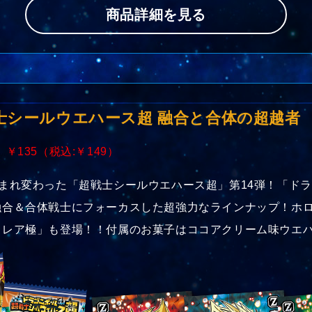
商品詳細を見る
士シールウエハース超 融合と合体の超越者
 ￥135（税込:￥149）
まれ変わった「超戦士シールウエハース超」第14弾！「ド
融合＆合体戦士にフォーカスした超強力なラインナップ！ホ
トレア極」も登場！！付属のお菓子はココアクリーム味ウエ