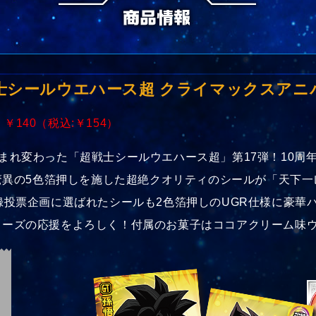
士シールウエハース超 クライマックスアニ
 ￥140（税込:￥154）
まれ変わった「超戦士シールウエハース超」第17弾！10周
！驚異の5色箔押しを施した超絶クオリティのシールが「天下
録投票企画に選ばれたシールも2色箔押しのUGR仕様に豪華
リーズの応援をよろしく！付属のお菓子はココアクリーム味