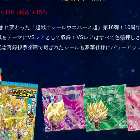
 ￥140（税込:￥154）
まれ変わった「超戦士シールウエハース超」第16弾！10周
戦をテーマにVSレアとして収録！VSレアはすべて色箔押し
周年記念再録投票企画で選ばれたシールも豪華仕様にパワーア
！