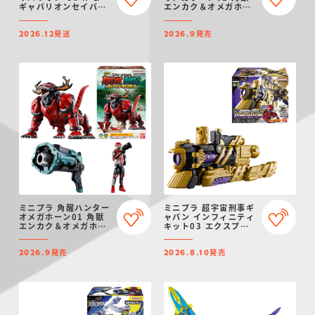
ギャバリオンセイバー
エンカク＆オメガホー
(ダークver.) ＆ ギャ
ン＆キャプテン・オメ
バリオンドリル(ダーク
ガホーン セット
発送
発売
ver.)
2026.12
2026.9
ミニプラ 角醒ハンター
ミニプラ 超宇宙刑事ギ
オメガホーン01 角獣
ャバン インフィニティ
エンカク＆オメガホー
キット03 エクスプレ
ン＆キャプテン・オメ
スギャバリオン
ガホーン
発売
発売
2026.9
2026.8.10