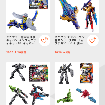
ミニプラ 超宇宙刑事
ミニプラ ナンバーワン
ギャバン インフィニテ
合体シリーズPB リョ
ィキット02 ギャバリ
ウテガソード ＆ 勇動
オンドルネード
テガソードゴジュウウ
ルフ【プレミアムバン
発売
発送
ダイ限定】
2026.7.20
2026.4