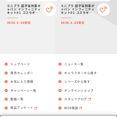
ミニプラ 超宇宙刑事ギ
ミニプラ 超宇宙刑事ギ
ャバン インフィニティ
ャバン インフィニティ
キット01 コスモギャ
キット01 コスモギャ
バリオン GC-R ＆ ギ
バリオン GC-R ＆ ギ
ャバリオンクレーン ＆
ャバリオンクレーン ＆
発売
発売
ギャバリオンレーザー
ギャバリオンレーザー
2026.3.23
2026.3.23
セット
トップページ
ニュース一覧
発売カレンダー
キャラクターから探す
お気に入り管理
シリーズから探す
キャンペーン一覧
オンラインショップ
動画一覧
スタッフブログ
商品アンケート
WEB取説