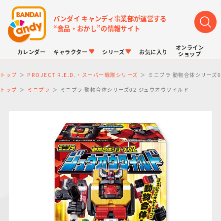
バンダイ キャンディ事業部が運営する
“食品・おかし”の情報サイト
オンライン
カレンダー
キャラクター
シリーズ
お気に入り
ショップ
トップ
PROJECT R.E.D.・スーパー戦隊シリーズ
ミニプラ 動物合体シリーズ0
トップ
ミニプラ
ミニプラ 動物合体シリーズ02 ジュウオウワイルド
LINK TRAVELERS
チョコボックス
プリキュアシリーズ
チョコサプ
ドラゴンボール
ポケモンキッズ