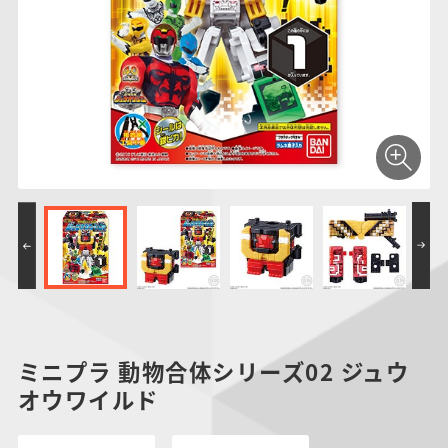
仮面ライダーシリー
キャラパキ
にふぉるめーしょん
ガンダムシリーズ
ポケモンスケールワ
アンパンマン
たまご
ま
ズ
＆スクエアシール
ールド
PROJECT R.E.D.・
つりグミ
ポケットモンスター
SMPシリーズ
サンリオキャラクタ
キャラデコ
わ
スーパー戦隊シリー
ーズ
ズ
ミニプラ 動物合体シリーズ02 ジュウ
オウワイルド