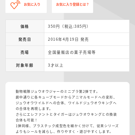
お気に入り
お気に入り登録とは？
価格
350円（税込:385円）
発売日
2016年4月19日 発売
売場
全国量販店の菓子売場等
対象年齢
3才以上
動物戦隊ジュウオウジャーのミニプラ第2弾です。
劇中通りに各キューブモードからアニマルモードへの変形、
ジュウオウワイルドへの合体、ワイルドジュウオウキングへ
の合体を再現します。
さらにエレファントとタイガーはジュウオウキングとの換装
合体も可能！
1弾同様、プラスチック成型色を細かく分けて、従来シリーズ
よりもシールを減らし、作りやすく・遊びやすくします。