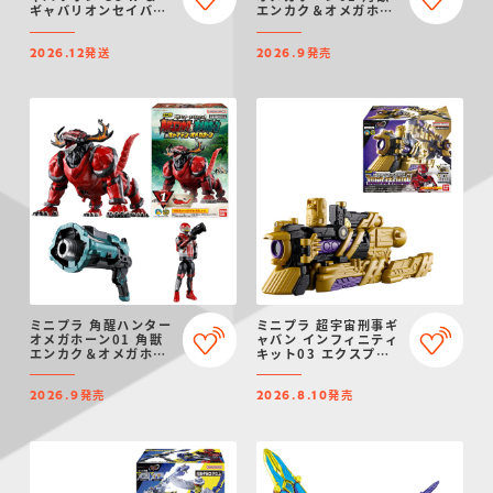
ギャバリオンセイバー
エンカク＆オメガホー
(ダークver.) ＆ ギャ
ン＆キャプテン・オメ
バリオンドリル(ダーク
ガホーン セット
発送
発売
ver.)
2026.12
2026.9
ミニプラ 角醒ハンター
ミニプラ 超宇宙刑事ギ
オメガホーン01 角獣
ャバン インフィニティ
エンカク＆オメガホー
キット03 エクスプレ
ン＆キャプテン・オメ
スギャバリオン
ガホーン
発売
発売
2026.9
2026.8.10