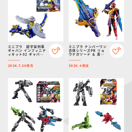
ミニプラ 超宇宙刑事
ミニプラ ナンバーワン
ギャバン インフィニテ
合体シリーズPB リョ
ィキット02 ギャバリ
ウテガソード ＆ 勇動
オンドルネード
テガソードゴジュウウ
ルフ【プレミアムバン
発売
発送
ダイ限定】
2026.7.20
2026.4