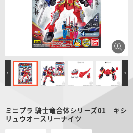
仮面ライダーシリー
キャラパキ
にふぉるめーしょん
ガンダムシリーズ
ポケモンスケールワ
アンパンマン
たまご
ま
ズ
＆スクエアシール
ールド
PROJECT R.E.D.・
つりグミ
ポケットモンスター
SMPシリーズ
サンリオキャラクタ
キャラデコ
わ
スーパー戦隊シリー
ーズ
ズ
ミニプラ 騎士竜合体シリーズ01 キシ
リュウオースリーナイツ