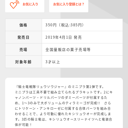
お気に入り
お気に入り登録とは？
価格
350円（税込:385円）
発売日
2019年4月1日 発売
売場
全国量販店の菓子売場等
対象年齢
3才以上
『騎士竜戦隊リュウソウジャー』のミニプラ第1弾です。
ミニプラは工具不要で組み立てられるプラキットです。2にキ
ャノンパーツ・ドリルパーツのダミーパーツが付属するた
め、1～3のみで大ボリュームのティラミーゴが完成!! さら
にトリケーン・アンキローゼに付属する合体パーツを組み合
わせることで、より可動に優れたキシリュウオーが完成しま
す。3匹の騎士竜は、キシリュウオースリーナイツへと竜装合
体が可能！