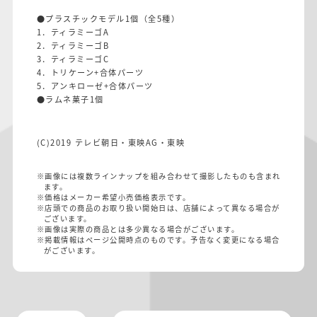
●プラスチックモデル1個（全5種）
1．ティラミーゴA
2．ティラミーゴB
3．ティラミーゴC
4．トリケーン+合体パーツ
5．アンキローゼ+合体パーツ
●ラムネ菓子1個
(C)2019 テレビ朝日・東映AG・東映
※画像には複数ラインナップを組み合わせて撮影したものも含まれ
ます。
※価格はメーカー希望小売価格表示です。
※店頭での商品のお取り扱い開始日は、店舗によって異なる場合が
ございます。
※画像は実際の商品とは多少異なる場合がございます。
※掲載情報はページ公開時点のものです。予告なく変更になる場合
がございます。