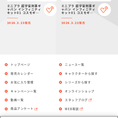
ミニプラ 超宇宙刑事ギ
ミニプラ 超宇宙刑事ギ
ャバン インフィニティ
ャバン インフィニティ
キット01 コスモギャ
キット01 コスモギャ
バリオン GC-R ＆ ギ
バリオン GC-R ＆ ギ
ャバリオンクレーン ＆
ャバリオンクレーン ＆
発売
発売
ギャバリオンレーザー
ギャバリオンレーザー
2026.3.23
2026.3.23
セット
トップページ
ニュース一覧
発売カレンダー
キャラクターから探す
お気に入り管理
シリーズから探す
キャンペーン一覧
オンラインショップ
動画一覧
スタッフブログ
商品アンケート
WEB取説