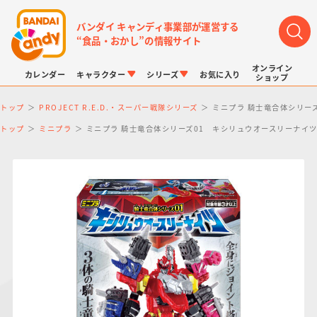
バンダイ キャンディ事業部が運営する
“食品・おかし”の情報サイト
オンライン
カレンダー
キャラクター
シリーズ
お気に入り
ショップ
トップ
PROJECT R.E.D.・スーパー戦隊シリーズ
ミニプラ 騎士竜合体シリー
トップ
ミニプラ
ミニプラ 騎士竜合体シリーズ01 キシリュウオースリーナイ
LINK TRAVELERS
チョコボックス
プリキュアシリーズ
チョコサプ
ドラゴンボール
ポケモンキッズ