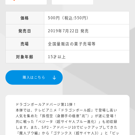
価格
500円（税込:550円）
発売日
2019年7月22日 発売
売場
全国量販店の菓子売場等
対象年齢
15才以上
購入はこちら
ドラゴンボールアドバージ第11弾！
本弾では、テレビアニメ『ドラゴンボール超』で登場し高い
人気を集めた「孫悟空（身勝手の極意“兆”）」が遂に登場！
共に戦った「ベジータ（超サイヤ人ブルー進化）」も初収録
します。また、SP2・アドバージ10でピックアップしてきた
『魔人ブウ編』から「ゴテンクス（超サイヤ人3）」と「ピッ