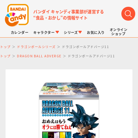
バンダイ キャンディ事業部が運営する
“食品・おかし”の情報サイト
オンライン
カレンダー
キャラクター
シリーズ
お気に入り
ショップ
トップ
ドラゴンボールシリーズ
ドラゴンボールアドバージ11
トップ
DRAGON BALL ADVERGE
ドラゴンボールアドバージ11
LINK TRAVELERS
チョコボックス
プリキュアシリーズ
チョコサプ
ドラゴンボール
ポケモンキッズ