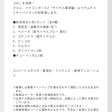
コロ」を収録！
さらに、ドラゴンボールZ『サイヤ人襲来編』よりヤムチャ
とサイバイマンが初登場します。
●彩色済み人形1セット（全6種）
1．孫悟空（身勝手の極意“兆”）
2．ベジータ（超サイヤ人ブルー 進化）
3．ゴテンクス（超サイヤ人3）
4．ピッコロ
5．ヤムチャ
6．サイバイマン2体
●チューインガム1個
(C)バードスタジオ／集英社・フジテレビ・東映アニメーショ
ン
※画像には複数ラインナップを組み合わせて撮影したものも含まれ
ます。
※価格はメーカー希望小売価格表示です。
※店頭での商品のお取り扱い開始日は、店舗によって異なる場合が
ございます。
※画像は実際の商品とは多少異なる場合がございます。
※掲載情報はページ公開時点のものです。予告なく変更になる場合