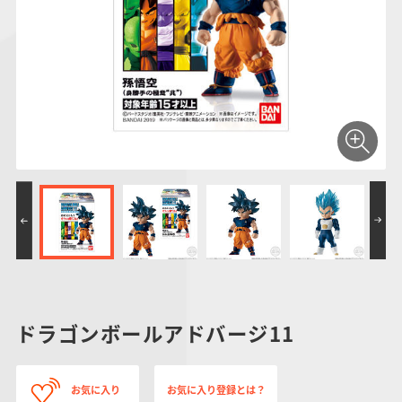
仮面ライダーシリー
キャラパキ
にふぉるめーしょん
ガンダムシリーズ
ポケモンスケールワ
アンパンマン
たまご
ま
ズ
＆スクエアシール
ールド
PROJECT R.E.D.・
つりグミ
ポケットモンスター
SMPシリーズ
サンリオキャラクタ
キャラデコ
わ
スーパー戦隊シリー
ーズ
ズ
ドラゴンボールアドバージ11
お気に入り
お気に入り登録とは？