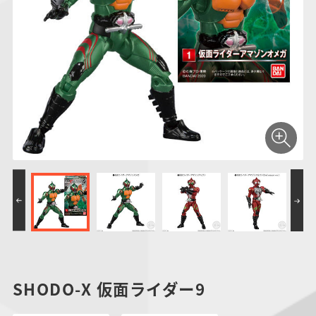
仮面ライダーシリー
キャラパキ
にふぉるめーしょん
ガンダムシリーズ
ポケモンスケールワ
アンパンマン
たまご
ま
ズ
＆スクエアシール
ールド
PROJECT R.E.D.・
つりグミ
ポケットモンスター
SMPシリーズ
サンリオキャラクタ
キャラデコ
わ
スーパー戦隊シリー
ーズ
ズ
SHODO-X 仮面ライダー9