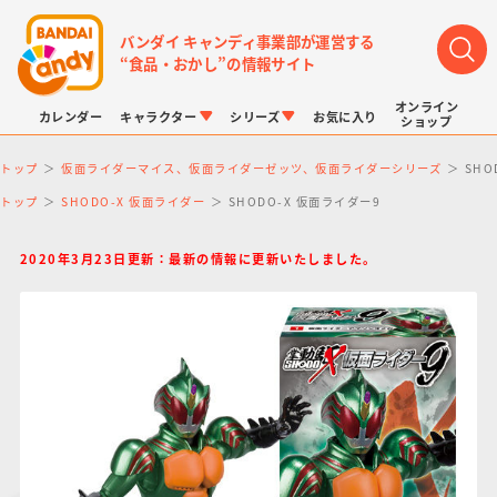
バンダイ キャンディ事業部が運営する
“食品・おかし”の情報サイト
オンライン
カレンダー
キャラクター
シリーズ
お気に入り
ショップ
トップ
仮面ライダーマイス、仮面ライダーゼッツ、仮面ライダーシリーズ
SHO
トップ
SHODO-X 仮面ライダー
SHODO-X 仮面ライダー9
2020年3月23日更新：最新の情報に更新いたしました。
LINK TRAVELERS
チョコボックス
プリキュアシリーズ
チョコサプ
ドラゴンボール
ポケモンキッズ