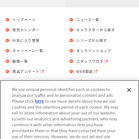
トップページ
ニュース一覧
発売カレンダー
キャラクターから探す
お気に入り管理
シリーズから探す
キャンペーン一覧
オンラインショップ
動画一覧
スタッフブログ
商品アンケート
WEB取説
We use unique personal identifier such as cookies to
お問い合わせ
個人情報保護方針
analyze our traffic and to personalize content and ads.
Please click
here
to see more details about how we use
利用規約
cookies and the retention period of each cookie. We may
sell or share information about your use of our website
Do Not Sell or Share My Personal
to/with our analytics and advertising partners, who may
Information
combine it with other information that you have
provided to them or that they have collected from your
アレルギー情報
use of their services. However, we do not set and use