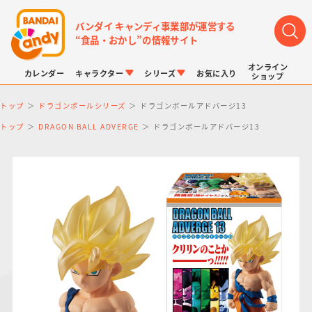
バンダイ キャンディ事業部が運営する
“食品・おかし”の情報サイト
オンライン
カレンダー
キャラクター
シリーズ
お気に入り
ショップ
トップ
ドラゴンボールシリーズ
ドラゴンボールアドバージ13
トップ
DRAGON BALL ADVERGE
ドラゴンボールアドバージ13
LINK TRAVELERS
チョコボックス
プリキュアシリーズ
チョコサプ
ドラゴンボール
ポケモンキッズ