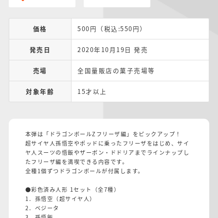
価格
500円（税込:550円）
発売日
2020年10月19日 発売
売場
全国量販店の菓子売場等
対象年齢
15才以上
本弾は「ドラゴンボールZフリーザ編」をピックアップ！
超サイヤ人孫悟空やポッドに乗ったフリーザをはじめ、サイ
ヤ人スーツの悟飯やザーボン・ドドリアまでラインナップし
たフリーザ編を満喫できる内容です。
全種1個ずつドラゴンボールが付属します。
●彩色済み人形 1セット（全7種）
1．孫悟空（超サイヤ人）
2．ベジータ
3．孫悟飯