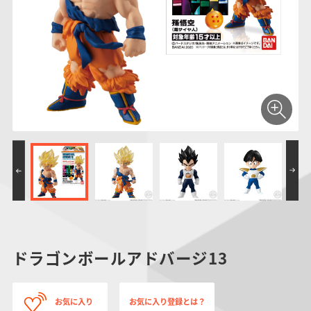
仮面ライダーシリー
キャラパキ
にふぉるめーしょん
ガンダムシリーズ
ポケモンスケールワ
アンパンマン
たまご
ま
ズ
＆スクエアシール
ールド
PROJECT R.E.D.・
つりグミ
ポケットモンスター
SMPシリーズ
サンリオキャラクタ
キャラデコ
わ
スーパー戦隊シリー
ーズ
ズ
ドラゴンボールアドバージ13
お気に入り
お気に入り登録とは？