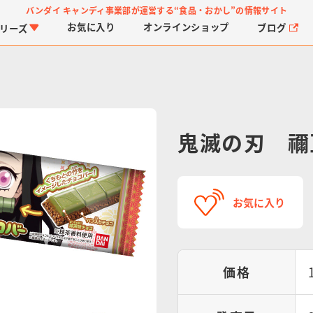
バンダイ キャンディ事業部が運営する
“食品・おかし”の情報サイト
お気に入り
オンライン
ショップ
ブログ
リーズ
鬼滅の刃 禰
PROJECT R.E.D.・ス
つりグミ
プリキュアシリーズ
チョコサプ
ガ
に
お気に入り
ーパー戦隊シリーズ
ス
価格