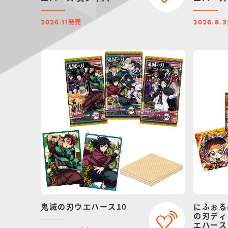
発売
2026.11
2026.8.3
鬼滅の刃ウエハース10
にふぉる
の刃ディ
エハース