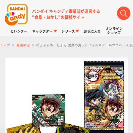
バンダイ キャンディ事業部が運営する
“食品・おかし”の情報サイト
オンライン
カレンダー
キャラクター
シリーズ
お気に入り
ショップ
トップ
鬼滅の刃
にふぉるめーしょん 鬼滅の刃ディフォルメシールウエハース 
LINK TRAVELERS
チョコボックス
プリキュアシリーズ
チョコサプ
ドラゴンボール
ポケモンキッズ