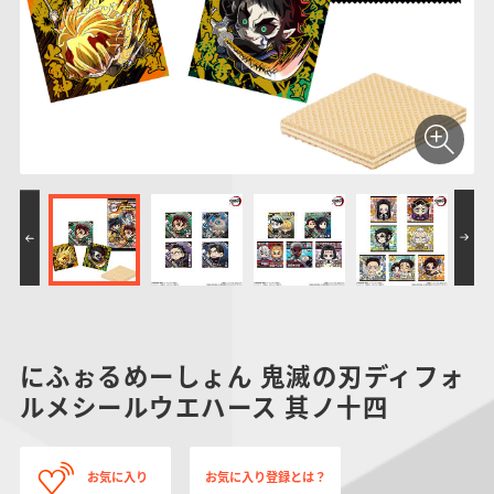
仮面ライダーシリー
キャラパキ
にふぉるめーしょん
ガンダムシリーズ
ポケモンスケールワ
アンパンマン
たまご
ま
ズ
＆スクエアシール
ールド
PROJECT R.E.D.・
つりグミ
ポケットモンスター
SMPシリーズ
サンリオキャラクタ
キャラデコ
わ
スーパー戦隊シリー
ーズ
ズ
にふぉるめーしょん 鬼滅の刃ディフォ
ルメシールウエハース 其ノ十四
お気に入り
お気に入り登録とは？