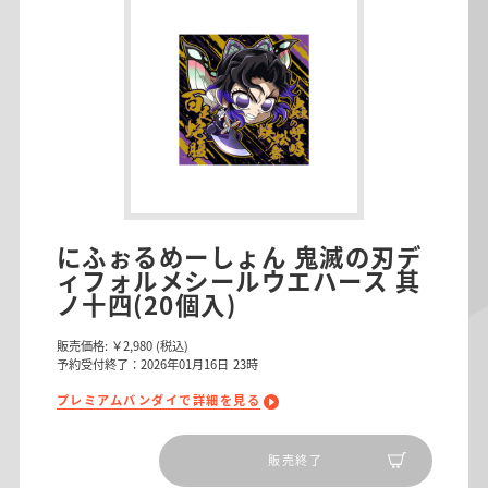
にふぉるめーしょん 鬼滅の刃デ
ィフォルメシールウエハース 其
ノ十四(20個入)
販売価格:
￥2,980
(税込)
予約受付終了：2026年01月16日 23時
プレミアムバンダイで詳細を見る
販売終了