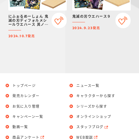
にふぉるめーしょん 鬼
鬼滅の刃ウエハース９
滅の刃ディフォルメシ
ールウエハース 其ノ十
発売
二
2024.9.23
発売
2024.10.7
トップページ
ニュース一覧
発売カレンダー
キャラクターから探す
お気に入り管理
シリーズから探す
キャンペーン一覧
オンラインショップ
動画一覧
スタッフブログ
商品アンケート
WEB取説