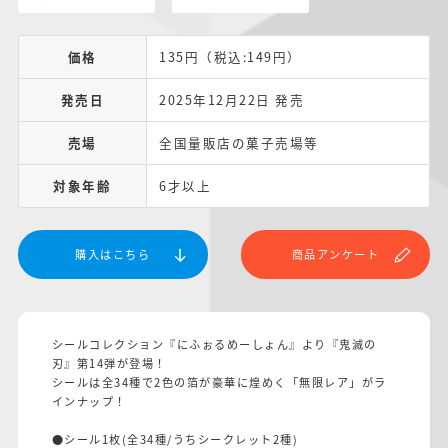
価格
135円（税込:149円）
発売日
2025年12月22日 発売
売場
全国量販店の菓子売場等
対象年齢
6才以上
購入はこちら
商品アンケート
シールコレクション『にふぉるめーしょん』より『鬼滅の
刃』第14弾が登場！
シールは全34種で2色の箔が豪華に煌めく「無限レア」がラ
インナップ！
●シール1枚(全34種/うちシークレット2種)