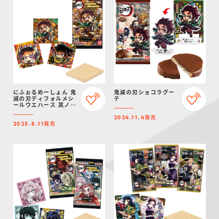
にふぉるめーしょん 鬼
鬼滅の刃ショコラグー
滅の刃ディフォルメシ
テ
ールウエハース 其ノ十
三
発売
2024.11.4
発売
2025.8.11