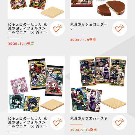
にふぉるめーしょん 鬼
鬼滅の刃ショコラグー
滅の刃ディフォルメシ
テ
ールウエハース 其ノ十
三
発売
2024.11.4
発売
2025.8.11
にふぉるめーしょん 鬼
鬼滅の刃ウエハース９
滅の刃ディフォルメシ
ールウエハース 其ノ十
発売
二
2024.9.23