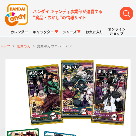
バンダイ キャンディ事業部が運営する
“食品・おかし”の情報サイト
オンライン
カレンダー
キャラクター
シリーズ
お気に入り
ショップ
トップ
鬼滅の刃
鬼滅の刃ウエハース10
LINK TRAVELERS
チョコボックス
プリキュアシリーズ
チョコサプ
ドラゴンボール
ポケモンキッズ