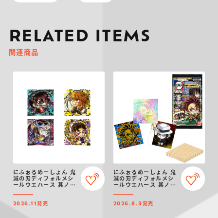
RELATED ITEMS
関連商品
にふぉるめーしょん 鬼
にふぉるめーしょん 鬼
滅の刃ディフォルメシ
滅の刃ディフォルメシ
ールウエハース 其ノ十
ールウエハース 其ノ十
六
五
発売
発売
2026.11
2026.8.3