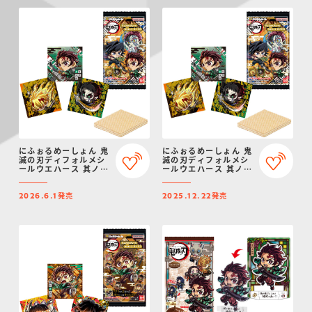
にふぉるめーしょん 鬼
にふぉるめーしょん 鬼
滅の刃ディフォルメシ
滅の刃ディフォルメシ
ールウエハース 其ノ十
ールウエハース 其ノ十
四（再販）
四
発売
発売
2026.6.1
2025.12.22