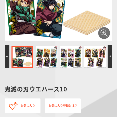
仮面ライダーシリー
キャラパキ
にふぉるめーしょん
ガンダムシリーズ
ポケモンスケールワ
アンパンマン
たまご
ま
ズ
＆スクエアシール
ールド
PROJECT R.E.D.・
つりグミ
ポケットモンスター
SMPシリーズ
サンリオキャラクタ
キャラデコ
わ
スーパー戦隊シリー
ーズ
ズ
鬼滅の刃ウエハース10
お気に入り
お気に入り登録とは？