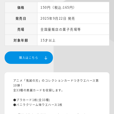
価格
150円（税込:165円）
発売日
2025年9月22日 発売
売場
全国量販店の菓子売場等
対象年齢
15才以上
購入はこちら
アニメ「鬼滅の刃」のコレクションカードつきウエハース第
10弾！
全33種の美麗カードを収録します。
●プラカード1枚(全33種)
●バニラクリーム味ウエハース1枚