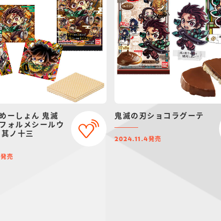
めーしょん 鬼滅
鬼滅の刃ショコラグーテ
フォルメシールウ
 其ノ十三
発売
2024.11.4
発売
1