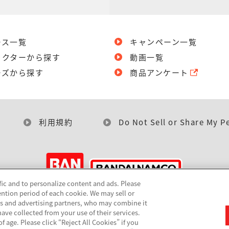
ース一覧
キャンペーン一覧
ラクターから探す
動画一覧
ーズから探す
商品アンケート
利用規約
Do Not Sell or Share My P
fic and to personalize content and ads. Please
ntion period of each cookie. We may sell or
©BANDAI
cs and advertising partners, who may combine it
ave collected from your use of their services.
 age. Please click “Reject All Cookies” if you