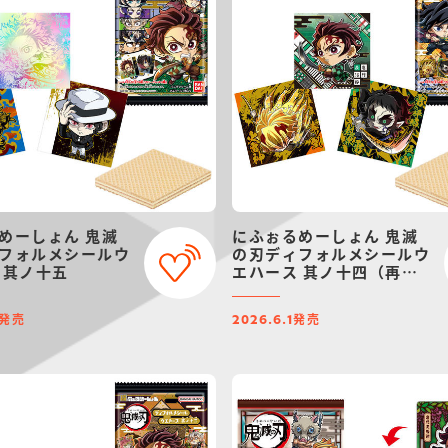
めーしょん 鬼滅
にふぉるめーしょん 鬼滅
フォルメシールウ
の刃ディフォルメシールウ
 其ノ十五
エハース 其ノ十四（再
販）
発売
発売
2026.6.1