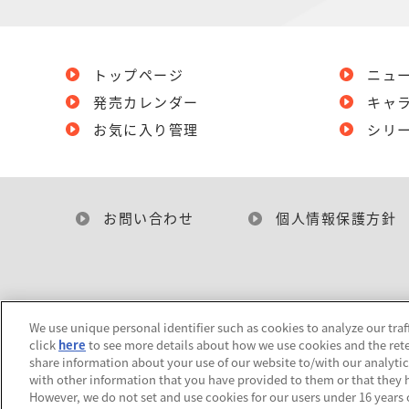
トップページ
ニュ
発売カレンダー
キャ
お気に入り管理
シリ
お問い合わせ
個人情報保護方針
We use unique personal identifier such as cookies to analyze our traf
click
here
to see more details about how we use cookies and the rete
share information about your use of our website to/with our analyti
with other information that you have provided to them or that they h
However, we do not set and use cookies for our users under 16 years of