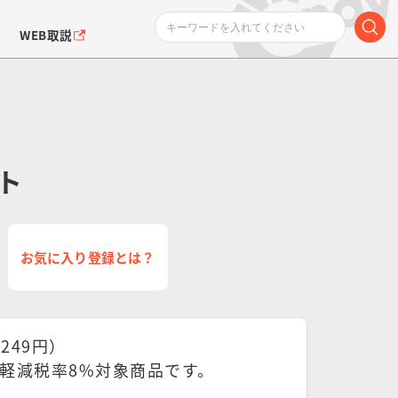
WEB取説
ト
ンダムシリーズ
ふぉるめーしょん＆
ポケットモンスター
SMPシリーズ
ドラゴン
ポケモン
お気に入り登録とは？
クエアシール
:249円）
軽減税率8%対象商品です。