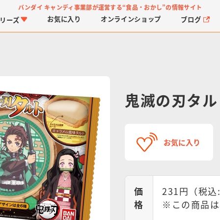
バンダイ キャンディ事業部が運営する
“食品・おかし”の情報サイト
お気に入り
オンライン
ショップ
ブログ
リーズ
鬼滅の刃タル
PROJECT R.E.D.・ス
つりグミ
プリキュアシリーズ
チョコサプ
ガ
に
お気に入り
ーパー戦隊シリーズ
ス
価
231円（税込
格
※この商品は