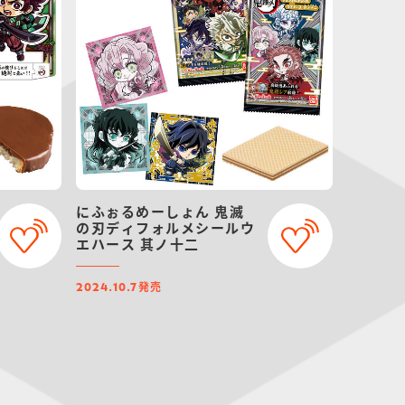
にふぉるめーしょん 鬼滅
の刃ディフォルメシールウ
エハース 其ノ十二
発売
2024.10.7