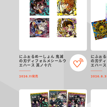
にふぉるめーしょん 鬼滅
にふぉる
の刃ディフォルメシールウ
の刃ディ
エハース 其ノ十六
エハース
発売
2026.11
2026.8.3