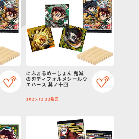
にふぉるめーしょん 鬼滅
の刃ディフォルメシールウ
エハース 其ノ十四
発売
2025.12.22