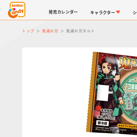
発売
カレンダー
キャラクター
シ
トップ
鬼滅の刃
鬼滅の刃タルト
LINK TRAVELERS
チョコボックス
仮面ライダーシリーズ
キャラパキ