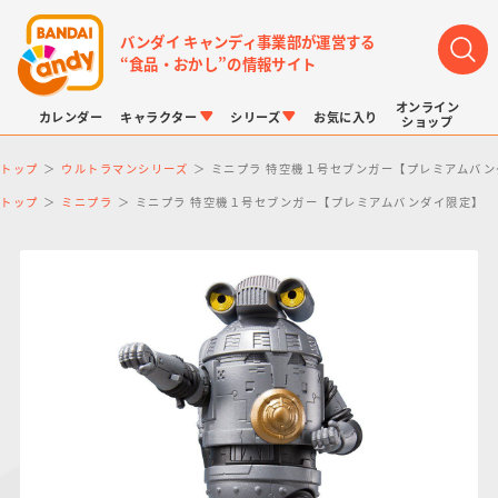
バンダイ キャンディ事業部が運営する
“食品・おかし”の情報サイト
オンライン
カレンダー
キャラクター
シリーズ
お気に入り
ショップ
トップ
ウルトラマンシリーズ
ミニプラ 特空機１号セブンガー【プレミアムバン
トップ
ミニプラ
ミニプラ 特空機１号セブンガー【プレミアムバンダイ限定】
LINK TRAVELERS
チョコボックス
プリキュアシリーズ
チョコサプ
ドラゴンボール
ポケモンキッズ