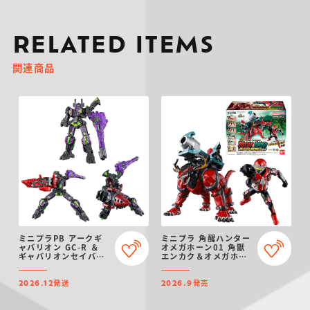
RELATED ITEMS
関連商品
ミニプラPB アークギ
ミニプラ 角醒ハンター
ャバリオン GC-R ＆
オメガホーン01 角獣
ギャバリオンセイバー
エンカク＆オメガホー
(ダークver.) ＆ ギャ
ン＆キャプテン・オメ
バリオンドリル(ダーク
ガホーン セット
発送
発売
ver.)
2026.12
2026.9