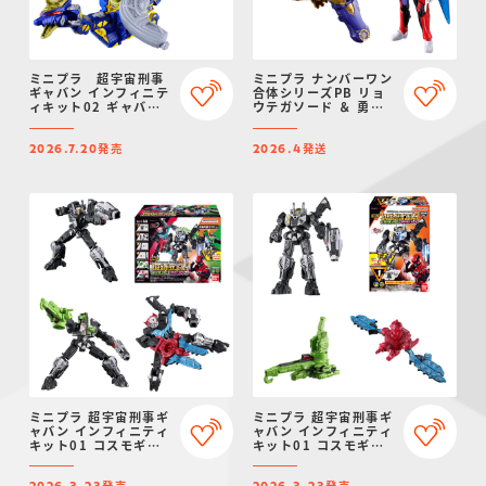
ミニプラ 超宇宙刑事
ミニプラ ナンバーワン
ギャバン インフィニテ
合体シリーズPB リョ
ィキット02 ギャバリ
ウテガソード ＆ 勇動
オンドルネード
テガソードゴジュウウ
ルフ【プレミアムバン
発売
発送
ダイ限定】
2026.7.20
2026.4
ミニプラ 超宇宙刑事ギ
ミニプラ 超宇宙刑事ギ
ャバン インフィニティ
ャバン インフィニティ
キット01 コスモギャ
キット01 コスモギャ
バリオン GC-R ＆ ギ
バリオン GC-R ＆ ギ
ャバリオンクレーン ＆
ャバリオンクレーン ＆
発売
発売