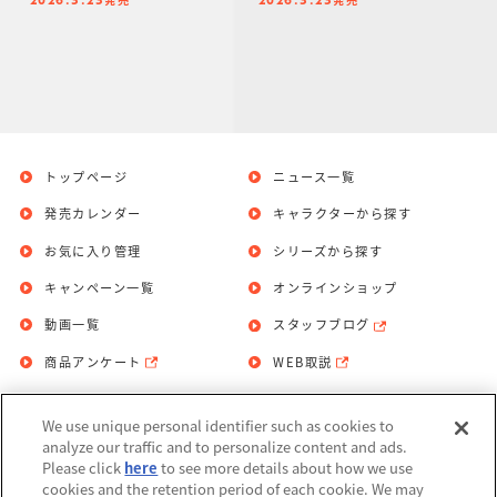
ギャバリオンレーザー
ギャバリオンレーザー
2026.3.23
2026.3.23
セット
トップページ
ニュース一覧
発売カレンダー
キャラクターから探す
お気に入り管理
シリーズから探す
キャンペーン一覧
オンラインショップ
動画一覧
スタッフブログ
商品アンケート
WEB取説
We use unique personal identifier such as cookies to
お問い合わせ
個人情報保護方針
analyze our traffic and to personalize content and ads.
Please click
here
to see more details about how we use
利用規約
cookies and the retention period of each cookie. We may