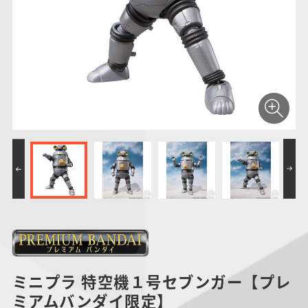
仮面ライダーシリー
キャラパキ
にふぉるめーしょん
ガンダムシリーズ
ポケモンスケールワ
アンパンマン
たまご
ま
ズ
＆スクエアシール
ールド
PROJECT R.E.D.・
つりグミ
ポケットモンスター
SMPシリーズ
サンリオキャラクタ
キャラデコ
わ
スーパー戦隊シリー
ーズ
ズ
ミニプラ 特空機１号セブンガー【プレ
ミアムバンダイ限定】