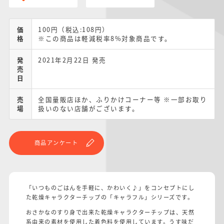
価
100円（税込:108円）
格
※この商品は軽減税率8%対象商品です。
発
2021年2月22日 発売
売
日
売
全国量販店ほか、ふりかけコーナー等 ※一部お取り
場
扱いのない店舗がございます。
商品アンケート
「いつものごはんを手軽に、かわいく♪」をコンセプトにし
た乾燥キャラクターチップの「キャラフル」シリーズです。
おさかなのすり身で出来た乾燥キャラクターチップは、天然
系由来の素材を使用した着色料を使用しています。うす味だ