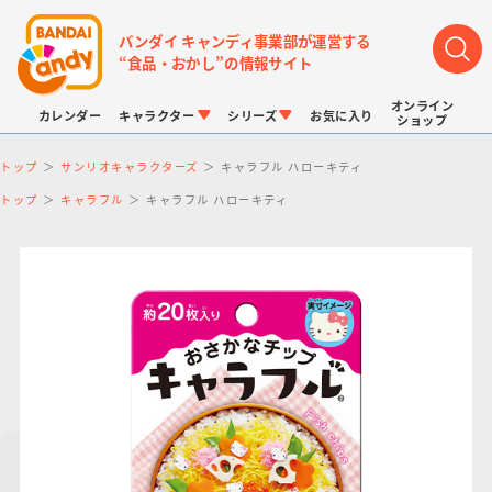
バンダイ キャンディ事業部が運営する
“食品・おかし”の情報サイト
オンライン
カレンダー
キャラクター
シリーズ
お気に入り
ショップ
トップ
サンリオキャラクターズ
キャラフル ハローキティ
トップ
キャラフル
キャラフル ハローキティ
LINK TRAVELERS
チョコボックス
プリキュアシリーズ
チョコサプ
ドラゴンボール
ポケモンキッズ