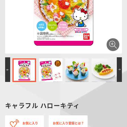
仮面ライダーシリー
キャラパキ
にふぉるめーしょん
ガンダムシリーズ
ポケモンスケールワ
アンパンマン
たまご
ま
ズ
＆スクエアシール
ールド
PROJECT R.E.D.・
つりグミ
ポケットモンスター
SMPシリーズ
サンリオキャラクタ
キャラデコ
わ
スーパー戦隊シリー
ーズ
ズ
キャラフル ハローキティ
お気に入り
お気に入り登録とは？