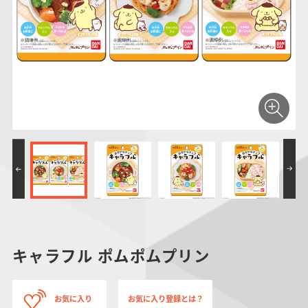
仮面ライダーシリー
キャラパキ
にふぉるめーしょん
ガンダムシリーズ
ポケモンスケールワ
アンパンマン
たまご
ま
ズ
＆スクエアシール
ールド
PROJECT R.E.D.・
つりグミ
ポケットモンスター
SMPシリーズ
サンリオキャラクタ
キャラデコ
わ
スーパー戦隊シリー
ーズ
ズ
キャラフル ポムポムプリン
お気に入り
お気に入り登録とは？