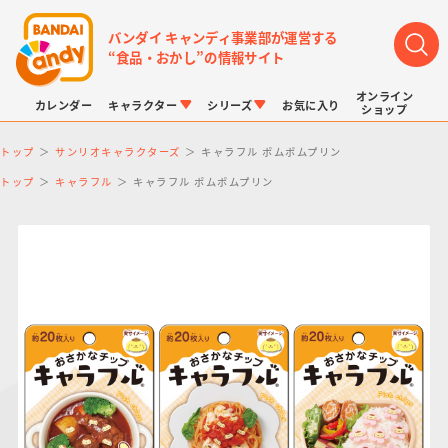
バンダイ キャンディ事業部が運営する
“食品・おかし”の情報サイト
オンライン
カレンダー
キャラクター
シリーズ
お気に入り
ショップ
トップ
サンリオキャラクターズ
キャラフル ポムポムプリン
トップ
キャラフル
キャラフル ポムポムプリン
LINK TRAVELERS
チョコボックス
プリキュアシリーズ
チョコサプ
ドラゴンボール
ポケモンキッズ