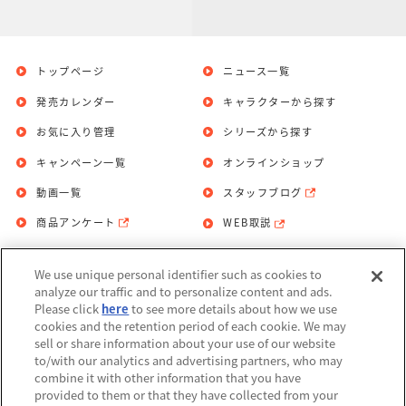
トップページ
ニュース一覧
発売カレンダー
キャラクターから探す
お気に入り管理
シリーズから探す
キャンペーン一覧
オンラインショップ
動画一覧
スタッフブログ
商品アンケート
WEB取説
We use unique personal identifier such as cookies to
お問い合わせ
個人情報保護方針
analyze our traffic and to personalize content and ads.
Please click
here
to see more details about how we use
利用規約
cookies and the retention period of each cookie. We may
sell or share information about your use of our website
Do Not Sell or Share My Personal
to/with our analytics and advertising partners, who may
Information
combine it with other information that you have
provided to them or that they have collected from your
アレルギー情報