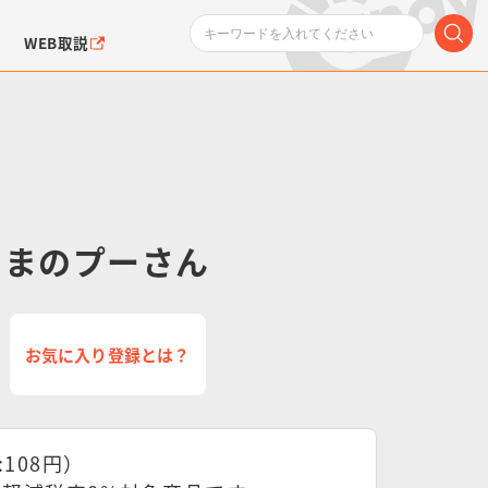
WEB取説
くまのプーさん
ンダムシリーズ
ふぉるめーしょん＆
ポケットモンスター
SMPシリーズ
ドラゴン
ポケモン
クエアシール
お気に入り登録とは？
:108円）