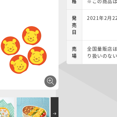
格
※この商品は
発
2021年2月2
売
日
売
全国量販店ほ
場
り扱いのな