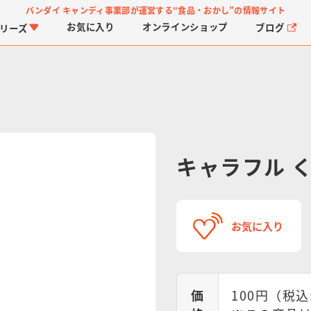
バンダイ キャンディ事業部が運営する
“食品・おかし”の情報サイト
お気に入り
オンライン
ショップ
ブログ
リーズ
キャラフル 
PROJECT R.E.D.・ス
つりグミ
プリキュアシリーズ
チョコサプ
ガ
に
ーパー戦隊シリーズ
ス
お気に入り
価
100円（税込