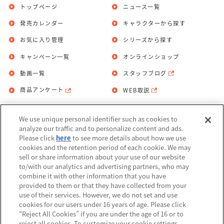
トップページ
ニュース一覧
発売カレンダー
キャラクターから探す
お気に入り管理
シリーズから探す
キャンペーン一覧
オンラインショップ
動画一覧
スタッフブログ
商品アンケート
WEB取説
We use unique personal identifier such as cookies to
お問い合わせ
個人情報保護方針
analyze our traffic and to personalize content and ads.
Please click
here
to see more details about how we use
利用規約
cookies and the retention period of each cookie. We may
sell or share information about your use of our website
Do Not Sell or Share My Personal
to/with our analytics and advertising partners, who may
Information
combine it with other information that you have
provided to them or that they have collected from your
アレルギー情報
use of their services. However, we do not set and use
cookies for our users under 16 years of age. Please click
“Reject All Cookies” if you are under the age of 16 or to
reject all cookies. To customize your cookie settings,