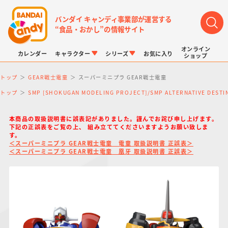
バンダイ キャンディ事業部が運営する
“食品・おかし”の情報サイト
オンライン
カレンダー
キャラクター
シリーズ
お気に入り
ショップ
トップ
GEAR戦士電童
スーパーミニプラ GEAR戦士電童
トップ
SMP [SHOKUGAN MODELING PROJECT]/SMP ALTERNATIVE DE
本商品の取扱説明書に誤表記がありました。謹んでお詫び申し上げます。
下記の正誤表をご覧の上、 組み立ててくださいますようお願い致しま
す。
LINK TRAVELERS
チョコボックス
プリキュアシリーズ
チョコサプ
ドラゴンボール
ポケモンキッズ
＜スーパーミニプラ GEAR戦士電童 電童 取扱説明書 正誤表＞
＜スーパーミニプラ GEAR戦士電童 凰牙 取扱説明書 正誤表＞