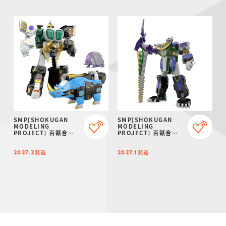
定】
SMP[SHOKUGAN
SMP[SHOKUGAN
MODELING
MODELING
PROJECT] 百獣合体
PROJECT] 百獣合体
ガオマッスル/ガオライ
ガオハンター【再販：
ノス＆ガオマジロ【再
2027年1月発送】
発送
発送
販：2027年2月発送】
2027.2
2027.1