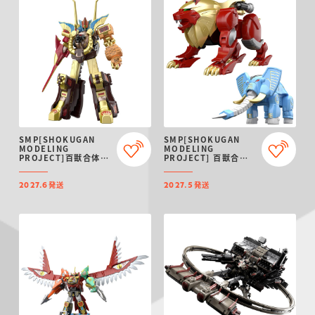
SMP[SHOKUGAN
SMP[SHOKUGAN
MODELING
MODELING
PROJECT]百獣合体
PROJECT] 百獣合体
ガオゴッド【再販：
ガオライオン＆ガオエ
2027年6月発送】
レファント【再販：
発送
発送
2027年5月発送】
2027.6
2027.5