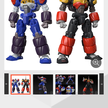
仮面ライダーシリー
キャラパキ
にふぉるめーしょん
ガンダムシリーズ
ポケモンスケールワ
アンパンマン
たまご
ま
ズ
＆スクエアシール
ールド
PROJECT R.E.D.・
つりグミ
ポケットモンスター
SMPシリーズ
サンリオキャラクタ
キャラデコ
わ
スーパー戦隊シリー
ーズ
ズ