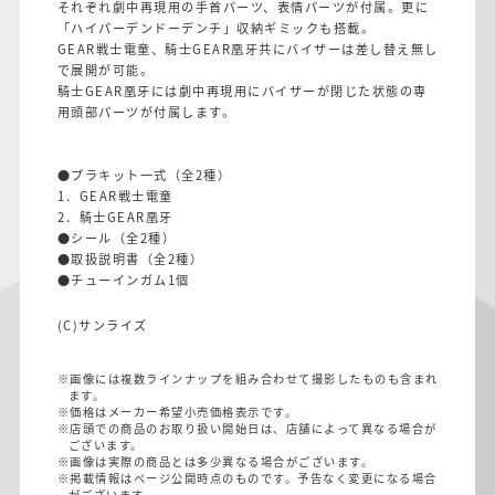
それぞれ劇中再現用の手首パーツ、表情パーツが付属。更に
「ハイパーデンドーデンチ」収納ギミックも搭載。
GEAR戦士電童、騎士GEAR凰牙共にバイザーは差し替え無し
で展開が可能。
騎士GEAR凰牙には劇中再現用にバイザーが閉じた状態の専
用頭部パーツが付属します。
●プラキット一式（全2種）
1．GEAR戦士電童
2．騎士GEAR凰牙
●シール（全2種）
●取扱説明書（全2種）
●チューインガム1個
(C)サンライズ
※画像には複数ラインナップを組み合わせて撮影したものも含まれ
ます。
※価格はメーカー希望小売価格表示です。
※店頭での商品のお取り扱い開始日は、店舗によって異なる場合が
ございます。
※画像は実際の商品とは多少異なる場合がございます。
※掲載情報はページ公開時点のものです。予告なく変更になる場合
がございます。