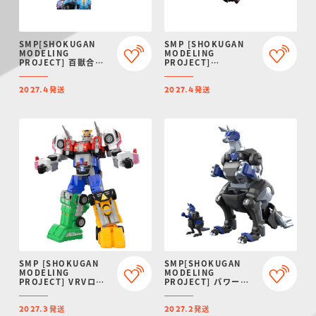
SMP[SHOKUGAN
SMP [SHOKUGAN
MODELING
MODELING
PROJECT] 百獣合体
PROJECT]
ガオイカロス【再販：
ARMORED CORE VI
2027年4月発送】
FIRES OF RUBICON
発送
発送
AAP07:
2027.4
2027.4
BALTEUS【プレミア
ムバンダイ限定】
SMP [SHOKUGAN
SMP[SHOKUGAN
MODELING
MODELING
PROJECT] VRVロボ
PROJECT] パワーア
【プレミアムバンダイ
ニマルシリーズ エクス
限定】
トラ ガオワラビー【プ
発送
発送
レミアムバンダイ限
2027.3
2027.2