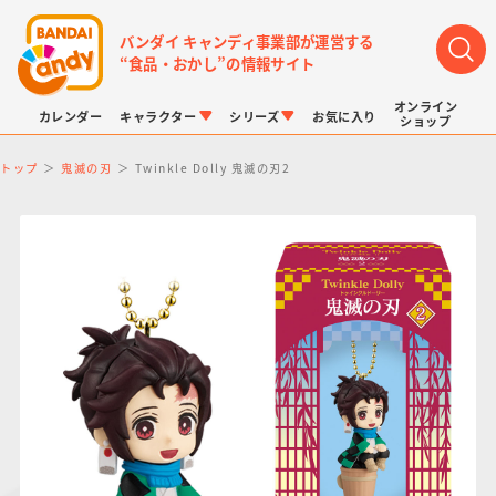
バンダイ キャンディ事業部が運営する
“食品・おかし”の情報サイト
オンライン
カレンダー
キャラクター
シリーズ
お気に入り
ショップ
トップ
鬼滅の刃
Twinkle Dolly 鬼滅の刃2
LINK TRAVELERS
チョコボックス
プリキュアシリーズ
チョコサプ
ドラゴンボール
ポケモンキッズ