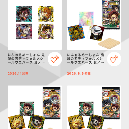
にふぉるめーしょん 鬼
にふぉるめーしょん 鬼
滅の刃ディフォルメシ
滅の刃ディフォルメシ
ールウエハース 其ノ十
ールウエハース 其ノ十
六
五
発売
発売
2026.11
2026.8.3