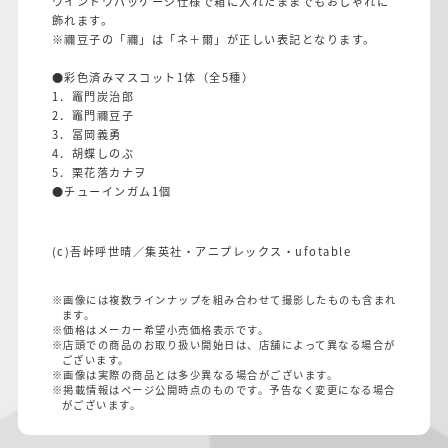
ウインドウパッケージ仕様で箱に入れたままでもおしゃれに
飾れます。
※禰豆子の「禰」は「ネ＋爾」が正しい表記となります。
●彩色済みマスコット1体（全5種）
1．竈門炭治郎
2．竈門禰豆子
3．冨岡義勇
4．胡蝶しのぶ
5．栗花落カナヲ
●チューインガム1個
(c)吾峠呼世晴／集英社・アニプレックス・ufotable
※画像には複数ラインナップを組み合わせて撮影したものも含まれ
ます。
※価格はメーカー希望小売価格表示です。
※店頭での商品のお取り扱い開始日は、店舗によって異なる場合が
ございます。
※画像は実際の商品とは多少異なる場合がございます。
※掲載情報はページ公開時点のものです。予告なく変更になる場合
がございます。