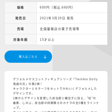
価格
600円（税込:660円）
発売日
2021年3月29日 発売
売場
全国量販店の菓子売場等
対象年齢
15才以上
購入はこちら
デフォルメマスコットフィギュアシリーズ「Twinkle Dolly
鬼滅の刃」の第2弾！
キャラクターとモチーフをセットでかわいくデフォルメした
デザインです。
1弾からデザインを変更した炭治郎と禰豆子に加え、”柱”の
義勇、しのぶ、炭治郎の同期隊士のカナヲの全5種をラインナ
ップ。