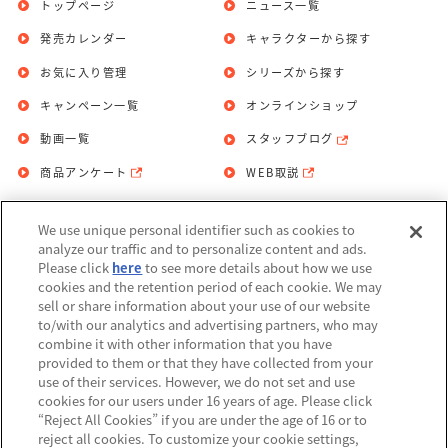
トップページ
ニュース一覧
発売カレンダー
キャラクターから探す
お気に入り管理
シリーズから探す
キャンペーン一覧
オンラインショップ
動画一覧
スタッフブログ
商品アンケート
WEB取説
We use unique personal identifier such as cookies to
お問い合わせ
個人情報保護方針
analyze our traffic and to personalize content and ads.
Please click
here
to see more details about how we use
利用規約
cookies and the retention period of each cookie. We may
sell or share information about your use of our website
Do Not Sell or Share My Personal
to/with our analytics and advertising partners, who may
Information
combine it with other information that you have
provided to them or that they have collected from your
アレルギー情報
use of their services. However, we do not set and use
cookies for our users under 16 years of age. Please click
“Reject All Cookies” if you are under the age of 16 or to
reject all cookies. To customize your cookie settings,