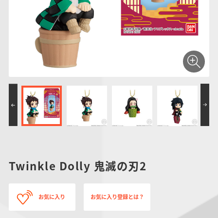
仮面ライダーシリー
キャラパキ
にふぉるめーしょん
ガンダムシリーズ
ポケモンスケールワ
アンパンマン
たまご
ま
ズ
＆スクエアシール
ールド
PROJECT R.E.D.・
つりグミ
ポケットモンスター
SMPシリーズ
サンリオキャラクタ
キャラデコ
わ
スーパー戦隊シリー
ーズ
ズ
Twinkle Dolly 鬼滅の刃2
お気に入り
お気に入り登録とは？