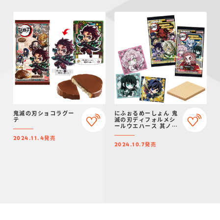
鬼滅の刃ショコラグー
にふぉるめーしょん 鬼
テ
滅の刃ディフォルメシ
ールウエハース 其ノ十
二
発売
2024.11.4
発売
2024.10.7