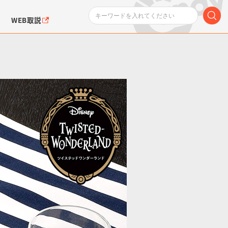
WEB取説
ンダムシリーズ
ふぉるめーしょん＆
ポケットモンスター
SMPシリーズ
ドラゴン
ポケモン
クエアシール