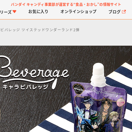
バンダイ キャンディ事業部が運営する
“食品・おかし”の情報サイト
お気に入り
オンライン
ショップ
ブログ
リーズ
ビバレッジ ツイステッドワンダーランド2弾
PROJECT R.E.D.・ス
つりグミ
プリキュアシリーズ
チョコサプ
ガ
に
ーパー戦隊シリーズ
ス