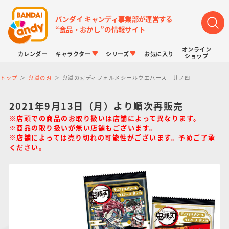
バンダイ キャンディ事業部が運営する
“食品・おかし”の情報サイト
オンライン
カレンダー
キャラクター
シリーズ
お気に入り
ショップ
トップ
鬼滅の刃
鬼滅の刃ディフォルメシールウエハース 其ノ四
2021年9月13日（月）より順次再販売
※店頭での商品のお取り扱いは店舗によって異なります。
※商品の取り扱いが無い店舗もございます。
※店舗によっては売り切れの可能性がございます。予めご了承
LINK TRAVELERS
チョコボックス
プリキュアシリーズ
チョコサプ
ドラゴンボール
ポケモンキッズ
ください。