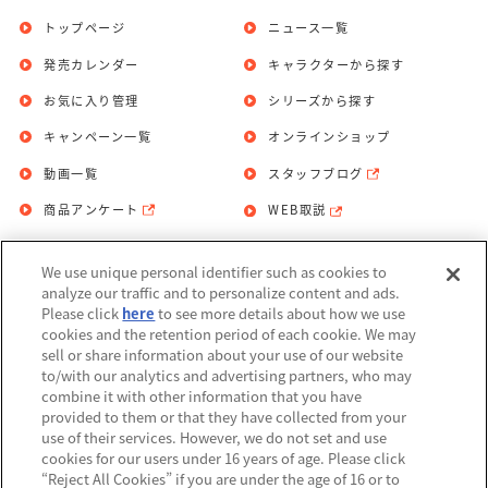
トップページ
ニュース一覧
発売カレンダー
キャラクターから探す
お気に入り管理
シリーズから探す
キャンペーン一覧
オンラインショップ
動画一覧
スタッフブログ
商品アンケート
WEB取説
We use unique personal identifier such as cookies to
お問い合わせ
個人情報保護方針
analyze our traffic and to personalize content and ads.
Please click
here
to see more details about how we use
利用規約
cookies and the retention period of each cookie. We may
sell or share information about your use of our website
Do Not Sell or Share My Personal
to/with our analytics and advertising partners, who may
Information
combine it with other information that you have
provided to them or that they have collected from your
アレルギー情報
use of their services. However, we do not set and use
cookies for our users under 16 years of age. Please click
“Reject All Cookies” if you are under the age of 16 or to