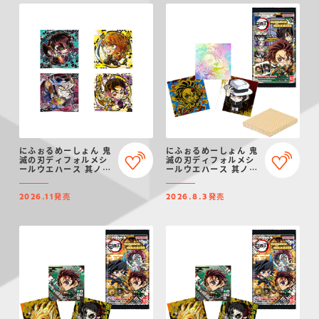
にふぉるめーしょん 鬼
にふぉるめーしょん 鬼
滅の刃ディフォルメシ
滅の刃ディフォルメシ
ールウエハース 其ノ十
ールウエハース 其ノ十
六
五
発売
発売
2026.11
2026.8.3