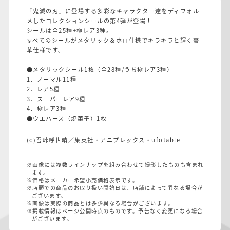
『鬼滅の刃』に登場する多彩なキャラクター達をディフォル
メしたコレクションシールの第4弾が登場！
シールは全25種+極レア3種。
すべてのシールがメタリック＆ホロ仕様でキラキラと輝く豪
華仕様です。
●メタリックシール1枚（全28種/うち極レア3種）
1．ノーマル11種
2．レア5種
3．スーパーレア9種
4．極レア3種
●ウエハース（焼菓子）1枚
(c)吾峠呼世晴／集英社・アニプレックス・ufotable
※画像には複数ラインナップを組み合わせて撮影したものも含まれ
ます。
※価格はメーカー希望小売価格表示です。
※店頭での商品のお取り扱い開始日は、店舗によって異なる場合が
ございます。
※画像は実際の商品とは多少異なる場合がございます。
※掲載情報はページ公開時点のものです。予告なく変更になる場合
がございます。