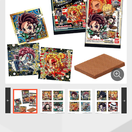
仮面ライダーシリー
キャラパキ
にふぉるめーしょん
ガンダムシリーズ
ポケモンスケールワ
アンパンマン
たまご
ま
ズ
＆スクエアシール
ールド
PROJECT R.E.D.・
つりグミ
ポケットモンスター
SMPシリーズ
サンリオキャラクタ
キャラデコ
わ
スーパー戦隊シリー
ーズ
ズ