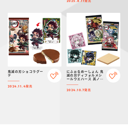
発売
2025.8.11
鬼滅の刃ショコラグー
にふぉるめーしょん 鬼
テ
滅の刃ディフォルメシ
ールウエハース 其ノ十
二
発売
2024.11.4
発売
2024.10.7