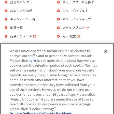
発売カレンダー
キャラクターから探す
お気に入り管理
シリーズから探す
キャンペーン一覧
オンラインショップ
動画一覧
スタッフブログ
商品アンケート
WEB取説
We use unique personal identifier such as cookies to
お問い合わせ
個人情報保護方針
analyze our traffic and to personalize content and ads.
Please click
here
to see more details about how we use
利用規約
cookies and the retention period of each cookie. We may
sell or share information about your use of our website
Do Not Sell or Share My Personal
to/with our analytics and advertising partners, who may
Information
combine it with other information that you have
provided to them or that they have collected from your
アレルギー情報
use of their services. However, we do not set and use
cookies for our users under 16 years of age. Please click
“Reject All Cookies” if you are under the age of 16 or to
reject all cookies. To customize your cookie settings,
please click “Cookie Settings”.
Privacy Policy for California Residents