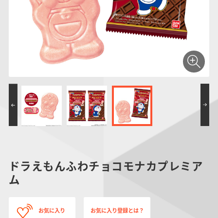
仮面ライダーシリー
キャラパキ
にふぉるめーしょん
ガンダムシリーズ
ポケモンスケールワ
アンパンマン
たまご
ま
ズ
＆スクエアシール
ールド
PROJECT R.E.D.・
つりグミ
ポケットモンスター
SMPシリーズ
サンリオキャラクタ
キャラデコ
わ
スーパー戦隊シリー
ーズ
ズ
ドラえもんふわチョコモナカプレミア
ム
お気に入り
お気に入り登録とは？