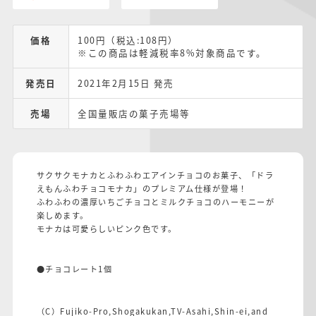
価格
100円（税込:108円）
※この商品は軽減税率8%対象商品です。
発売日
2021年2月15日 発売
売場
全国量販店の菓子売場等
サクサクモナカとふわふわエアインチョコのお菓子、「ドラ
えもんふわチョコモナカ」のプレミアム仕様が登場！
ふわふわの濃厚いちごチョコとミルクチョコのハーモニーが
楽しめます。
モナカは可愛らしいピンク色です。
●チョコレート1個
（C）Fujiko-Pro,Shogakukan,TV-Asahi,Shin-ei,and