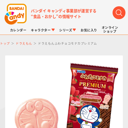
バンダイ キャンディ事業部が運営する
“食品・おかし”の情報サイト
オンライン
カレンダー
キャラクター
シリーズ
お気に入り
ショップ
トップ
ドラえもん
ドラえもんふわチョコモナカプレミアム
LINK TRAVELERS
チョコボックス
プリキュアシリーズ
チョコサプ
ドラゴンボール
ポケモンキッズ