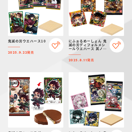
鬼滅の刃ウエハース10
にふぉるめーしょん 鬼
滅の刃ディフォルメシ
ールウエハース 其ノ十
発売
三
2025.9.22
発売
2025.8.11