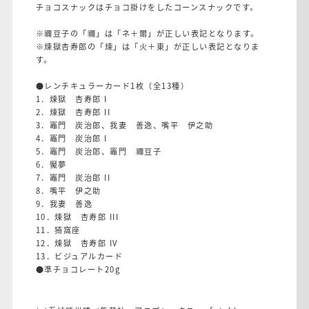
チョコスナックはチョコ掛けをしたコーンスナックです。
※禰豆子の「禰」は「ネ＋爾」が正しい表記となります。
※煉獄杏寿郎の「煉」は「火＋東」が正しい表記となりま
す。
●レンチキュラーカード1枚（全13種）
1．煉獄 杏寿郎 I
2．煉獄 杏寿郎 II
3．竈門 炭治郎、我妻 善逸、嘴平 伊之助
4．竈門 炭治郎 I
5．竈門 炭治郎、竈門 禰豆子
6．魘夢
7．竈門 炭治郎 II
8．嘴平 伊之助
9．我妻 善逸
10．煉獄 杏寿郎 III
11．猗窩座
12．煉獄 杏寿郎 IV
13．ビジュアルカード
●準チョコレート20g