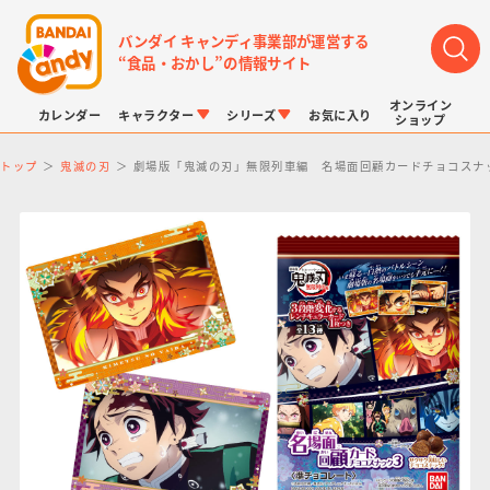
バンダイ キャンディ事業部が運営する
“食品・おかし”の情報サイト
オンライン
カレンダー
キャラクター
シリーズ
お気に入り
ショップ
トップ
鬼滅の刃
劇場版「鬼滅の刃」無限列車編 名場面回顧カードチョコスナ
LINK TRAVELERS
チョコボックス
プリキュアシリーズ
チョコサプ
ドラゴンボール
ポケモンキッズ