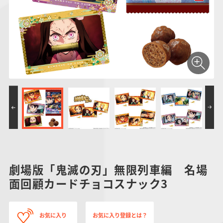
仮面ライダーシリー
キャラパキ
にふぉるめーしょん
ガンダムシリーズ
ポケモンスケールワ
アンパンマン
たまご
ま
ズ
＆スクエアシール
ールド
PROJECT R.E.D.・
つりグミ
ポケットモンスター
SMPシリーズ
サンリオキャラクタ
キャラデコ
わ
スーパー戦隊シリー
ーズ
ズ
劇場版「鬼滅の刃」無限列車編 名場
面回顧カードチョコスナック3
お気に入り
お気に入り登録とは？