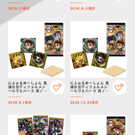
六
五
発売
発売
2026.11
2026.8.3
にふぉるめーしょん 鬼
にふぉるめーしょん 鬼
滅の刃ディフォルメシ
滅の刃ディフォルメシ
ールウエハース 其ノ十
ールウエハース 其ノ十
四（再販）
四
発売
発売
2026.6.1
2025.12.22