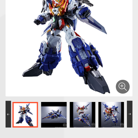
仮面ライダーシリー
キャラパキ
にふぉるめーしょん
ガンダムシリーズ
ポケモンスケールワ
アンパンマン
たまご
ま
ズ
＆スクエアシール
ールド
PROJECT R.E.D.・
つりグミ
ポケットモンスター
SMPシリーズ
サンリオキャラクタ
キャラデコ
わ
スーパー戦隊シリー
ーズ
ズ