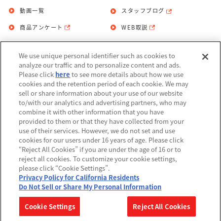
動画一覧
スタッフブログ
商品アンケート
WEB取説
We use unique personal identifier such as cookies to
お問い合わせ
個人情報保護方針
analyze our traffic and to personalize content and ads.
Please click
here
to see more details about how we use
利用規約
cookies and the retention period of each cookie. We may
sell or share information about your use of our website
Do Not Sell or Share My Personal
to/with our analytics and advertising partners, who may
Information
combine it with other information that you have
provided to them or that they have collected from your
アレルギー情報
use of their services. However, we do not set and use
cookies for our users under 16 years of age. Please click
“Reject All Cookies” if you are under the age of 16 or to
reject all cookies. To customize your cookie settings,
please click “Cookie Settings”.
Privacy Policy for California Residents
©BANDAI
Do Not Sell or Share My Personal Information
▼コピーライト一覧を表示する
Cookie Settings
Reject All Cookies