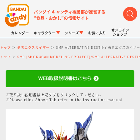
バンダイ キャンディ事業部が運営する
“食品・おかし”の情報サイト
オンライン
カレンダー
キャラクター
シリーズ
お気に入り
ショップ
トップ
勇者エクスカイザー
SMP ALTERNATIVE DESTINY 勇者エ
トップ
SMP [SHOKUGAN MODELING PROJECT]/SMP ALTERNATIVE DE
LINK TRAVELERS
チョコボックス
プリキュアシリーズ
チョコサプ
ドラゴンボール
ポケモンキッズ
※取り扱い説明書は上記タブをクリックしてください。
※Please click Above Tab refer to the instruction manual