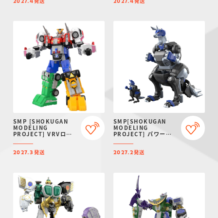
発送
発送
AAP07:
2027.4
2027.4
BALTEUS【プレミア
ムバンダイ限定】
SMP [SHOKUGAN
SMP[SHOKUGAN
MODELING
MODELING
PROJECT] VRVロボ
PROJECT] パワーア
【プレミアムバンダイ
ニマルシリーズ エクス
限定】
トラ ガオワラビー【プ
発送
発送
レミアムバンダイ限
2027.3
2027.2
定】