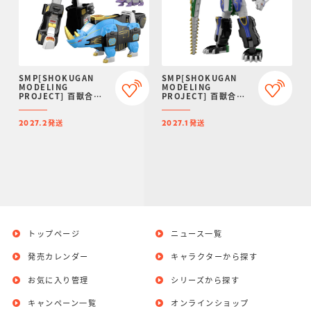
SMP[SHOKUGAN
SMP[SHOKUGAN
MODELING
MODELING
PROJECT] 百獣合体
PROJECT] 百獣合体
ガオマッスル/ガオライ
ガオハンター【再販：
ノス＆ガオマジロ【再
2027年1月発送】
発送
発送
販：2027年2月発送】
2027.2
2027.1
トップページ
ニュース一覧
発売カレンダー
キャラクターから探す
お気に入り管理
シリーズから探す
キャンペーン一覧
オンラインショップ