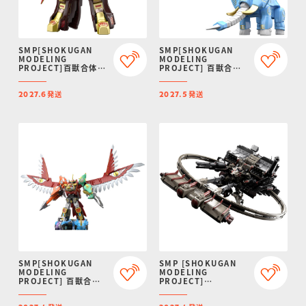
SMP[SHOKUGAN
SMP[SHOKUGAN
MODELING
MODELING
PROJECT]百獣合体
PROJECT] 百獣合体
ガオゴッド【再販：
ガオライオン＆ガオエ
2027年6月発送】
レファント【再販：
発送
発送
2027年5月発送】
2027.6
2027.5
SMP[SHOKUGAN
SMP [SHOKUGAN
MODELING
MODELING
PROJECT] 百獣合体
PROJECT]
ガオイカロス【再販：
ARMORED CORE VI
2027年4月発送】
FIRES OF RUBICON