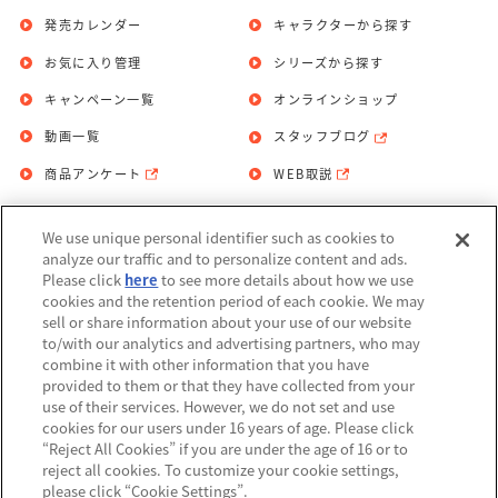
発売カレンダー
キャラクターから探す
お気に入り管理
シリーズから探す
キャンペーン一覧
オンラインショップ
動画一覧
スタッフブログ
商品アンケート
WEB取説
We use unique personal identifier such as cookies to
お問い合わせ
個人情報保護方針
analyze our traffic and to personalize content and ads.
Please click
here
to see more details about how we use
利用規約
cookies and the retention period of each cookie. We may
sell or share information about your use of our website
Do Not Sell or Share My Personal
to/with our analytics and advertising partners, who may
Information
combine it with other information that you have
provided to them or that they have collected from your
アレルギー情報
use of their services. However, we do not set and use
cookies for our users under 16 years of age. Please click
“Reject All Cookies” if you are under the age of 16 or to
reject all cookies. To customize your cookie settings,
please click “Cookie Settings”.