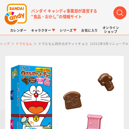
バンダイ キャンディ事業部が運営する
“食品・おかし”の情報サイト
オンライン
カレンダー
キャラクター
シリーズ
お気に入り
ショップ
トップ
ドラえもん
ドラえもん四次元ポケットチョコ（2022年9月リニューアル
LINK TRAVELERS
チョコボックス
プリキュアシリーズ
チョコサプ
ドラゴンボール
ポケモンキッズ