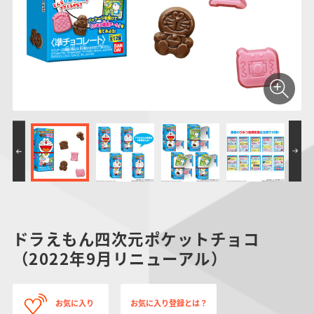
仮面ライダーシリー
キャラパキ
にふぉるめーしょん
ガンダムシリーズ
ポケモンスケールワ
アンパンマン
たまご
ま
ズ
＆スクエアシール
ールド
PROJECT R.E.D.・
つりグミ
ポケットモンスター
SMPシリーズ
サンリオキャラクタ
キャラデコ
わ
スーパー戦隊シリー
ーズ
ズ
ドラえもん四次元ポケットチョコ
（2022年9月リニューアル）
お気に入り
お気に入り登録とは？