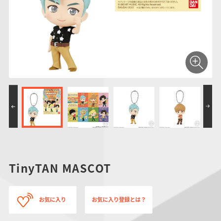
仮面ライダーシリー
キャラパキ
にふぉるめーしょん
ガンダムシリーズ
ポケモンスケールワ
アンパンマン
たまご
ま
ズ
＆スクエアシール
ールド
PROJECT R.E.D.・
つりグミ
ポケットモンスター
SMPシリーズ
サンリオキャラクタ
キャラデコ
わ
スーパー戦隊シリー
ーズ
ズ
TinyTAN MASCOT
お気に入り
お気に入り登録とは？