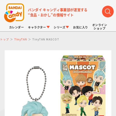
バンダイ キャンディ事業部が運営する
“食品・おかし”の情報サイト
オンライン
カレンダー
キャラクター
シリーズ
お気に入り
ショップ
トップ
TinyTAN
TinyTAN MASCOT
LINK TRAVELERS
チョコボックス
プリキュアシリーズ
チョコサプ
ドラゴンボール
ポケモンキッズ