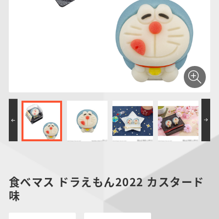
仮面ライダーシリー
キャラパキ
にふぉるめーしょん
ガンダムシリーズ
ポケモンスケールワ
アンパンマン
たまご
ま
ズ
＆スクエアシール
ールド
PROJECT R.E.D.・
つりグミ
ポケットモンスター
SMPシリーズ
サンリオキャラクタ
キャラデコ
わ
スーパー戦隊シリー
ーズ
ズ
食べマス ドラえもん2022 カスタード
味