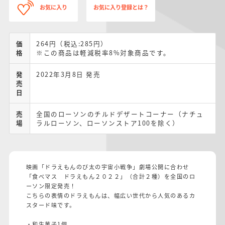
お気に入り
お気に入り登録とは？
価
264円（税込:285円）
格
※この商品は軽減税率8%対象商品です。
発
2022年3月8日 発売
売
日
売
全国のローソンのチルドデザートコーナー（ナチュ
場
ラルローソン、ローソンストア100を除く）
映画「ドラえもんのび太の宇宙小戦争」劇場公開に合わせ
「食べマス ドラえもん２０２２」（合計２種）を全国のロ
ーソン限定発売！
こちらの表情のドラえもんは、幅広い世代から人気のあるカ
スタード味です。
・和生菓子1個