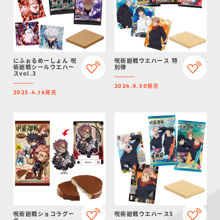
にふぉるめーしょん 呪
呪術廻戦ウエハース 特
術廻戦シールウエハー
別弾
スvol.3
発売
2024.9.30
発売
2025.4.14
呪術廻戦ショコラグー
呪術廻戦ウエハース5
テ