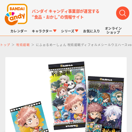
バンダイ キャンディ事業部が運営する
“食品・おかし”の情報サイト
オンライン
カレンダー
キャラクター
シリーズ
お気に入り
ショップ
トップ
呪術廻戦
にふぉるめーしょん 呪術廻戦ディフォルメシールウエハースvol
LINK TRAVELERS
チョコボックス
プリキュアシリーズ
チョコサプ
ドラゴンボール
ポケモンキッズ