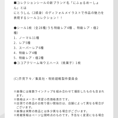
■コレクションシールの新ブランド名「にふぉるめーしょ
ん」とは
にとうしん（2頭身）のディフォルメイラストで作品の魅力を
表現するシールコレクション！！
●シール1枚（全28種/うち特級レア4種 、特級レア・極2
種）
1．ノーマル11種
2．レア5種
3．スーパーレア6種
4．特級レア4種
5．特級レア・極2種
●ココアクリーム味ウエハース（焼菓子）1枚
(C)芥見下々／集英社・呪術廻戦製作委員会
※画像には複数ラインナップを組み合わせて撮影したものも含まれ
ます。
※価格はメーカー希望小売価格表示です。
※店頭での商品のお取り扱い開始日は、店舗によって異なる場合が
ございます。
※画像は実際の商品とは多少異なる場合がございます。
※掲載情報はページ公開時点のものです。予告なく変更になる場合