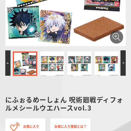
仮面ライダーシリー
キャラパキ
にふぉるめーしょん
ガンダムシリーズ
ポケモンスケールワ
アンパンマン
たまご
ま
ズ
＆スクエアシール
ールド
PROJECT R.E.D.・
つりグミ
ポケットモンスター
SMPシリーズ
サンリオキャラクタ
キャラデコ
わ
スーパー戦隊シリー
ーズ
ズ
にふぉるめーしょん 呪術廻戦ディフォ
ルメシールウエハースvol.3
お気に入り
お気に入り登録とは？