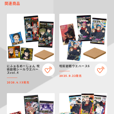
関連商品
にふぉるめーしょん 呪
呪術廻戦ウエハース6
術廻戦シールウエハー
スvol.4
発売
2025.9.22
発売
2026.4.13