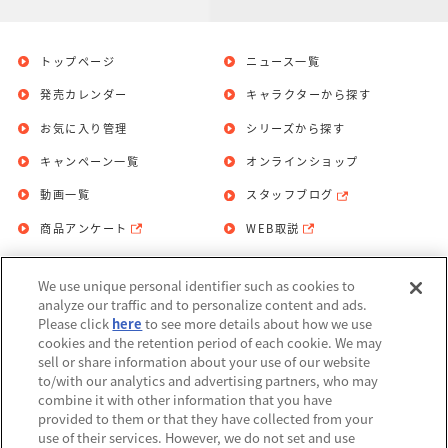
トップページ
ニュース一覧
発売カレンダー
キャラクターから探す
お気に入り管理
シリーズから探す
キャンペーン一覧
オンラインショップ
動画一覧
スタッフブログ
商品アンケート
WEB取説
We use unique personal identifier such as cookies to
お問い合わせ
個人情報保護方針
analyze our traffic and to personalize content and ads.
Please click
here
to see more details about how we use
利用規約
cookies and the retention period of each cookie. We may
sell or share information about your use of our website
Do Not Sell or Share My Personal
to/with our analytics and advertising partners, who may
Information
combine it with other information that you have
provided to them or that they have collected from your
アレルギー情報
use of their services. However, we do not set and use