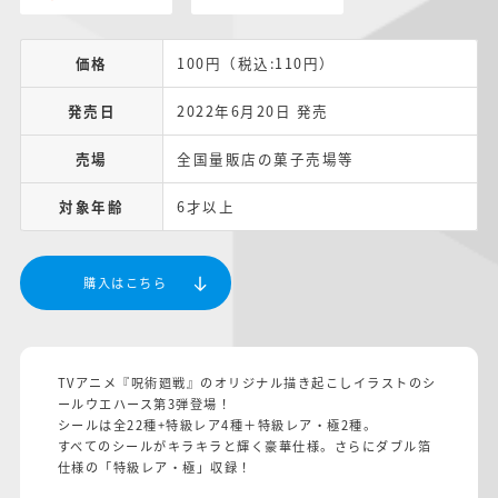
価格
100円（税込:110円）
発売日
2022年6月20日 発売
売場
全国量販店の菓子売場等
対象年齢
6才以上
購入はこちら
TVアニメ『呪術廻戦』のオリジナル描き起こしイラストのシ
ールウエハース第3弾登場！
シールは全22種+特級レア4種＋特級レア・極2種。
すべてのシールがキラキラと輝く豪華仕様。さらにダブル箔
仕様の「特級レア・極」収録！