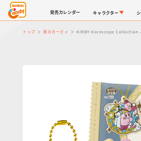
発売
カレンダー
キャラクター
シ
トップ
星のカービィ
KIRBY Horoscope Collec
LINK TRAVELERS
チョコボックス
仮面ライダーシリーズ
キャラパキ