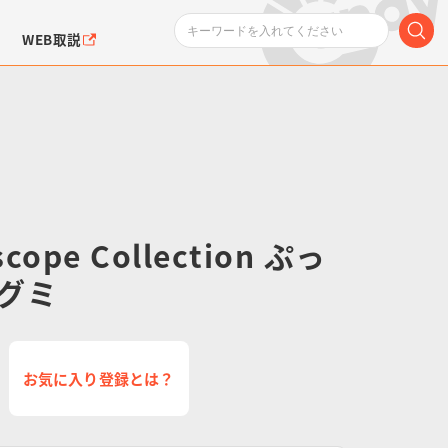
WEB取説
scope Collection ぷっ
ンダムシリーズ
ふぉるめーしょん＆
ポケットモンスター
SMPシリーズ
ドラゴン
ポケモン
グミ
クエアシール
お気に入り登録とは？