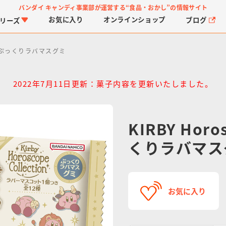
バンダイ キャンディ事業部が運営する
“食品・おかし”の情報サイト
お気に入り
オンライン
ショップ
ブログ
リーズ
tion ぷっくりラバマスグミ
2022年7月11日更新：菓子内容を更新いたしました。
KIRBY Horo
PROJECT R.E.D.・ス
つりグミ
プリキュアシリーズ
チョコサプ
ガ
に
くりラバマス
ーパー戦隊シリーズ
ス
お気に入り