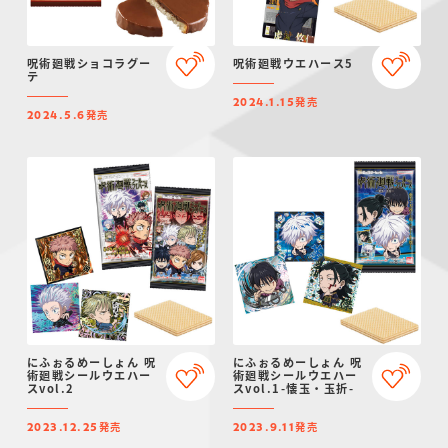
呪術廻戦ショコラグー
呪術廻戦ウエハース5
テ
発売
2024.1.15
発売
2024.5.6
にふぉるめーしょん 呪
にふぉるめーしょん 呪
術廻戦シールウエハー
術廻戦シールウエハー
スvol.2
スvol.1-懐玉・玉折-
発売
発売
2023.12.25
2023.9.11