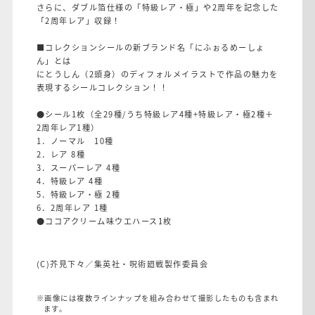
さらに、ダブル箔仕様の「特級レア・極」や2周年を記念した
「2周年レア」収録！
■コレクションシールの新ブランド名「にふぉるめーしょ
ん」とは
にとうしん（2頭身）のディフォルメイラストで作品の魅力を
表現するシールコレクション！！
●シール1枚（全29種/うち特級レア4種+特級レア・極2種＋
2周年レア1種）
1．ノーマル 10種
2．レア 8種
3．スーパーレア 4種
4．特級レア 4種
5．特級レア・極 2種
6．2周年レア 1種
●ココアクリーム味ウエハース1枚
(C)芥見下々／集英社・呪術廻戦製作委員会
※画像には複数ラインナップを組み合わせて撮影したものも含まれ
ます。