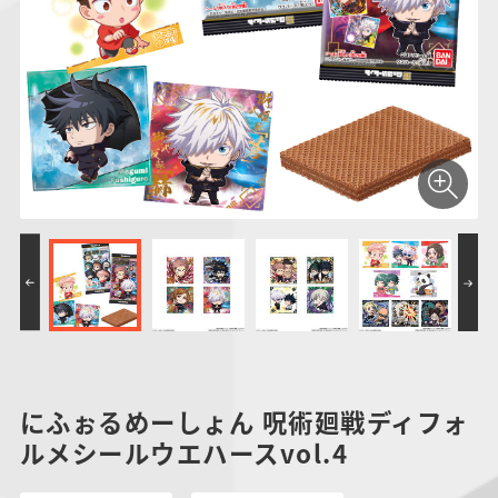
仮面ライダーシリー
キャラパキ
にふぉるめーしょん
ガンダムシリーズ
ポケモンスケールワ
アンパンマン
たまご
ま
ズ
＆スクエアシール
ールド
PROJECT R.E.D.・
つりグミ
ポケットモンスター
SMPシリーズ
サンリオキャラクタ
キャラデコ
わ
スーパー戦隊シリー
ーズ
ズ
にふぉるめーしょん 呪術廻戦ディフォ
ルメシールウエハースvol.4