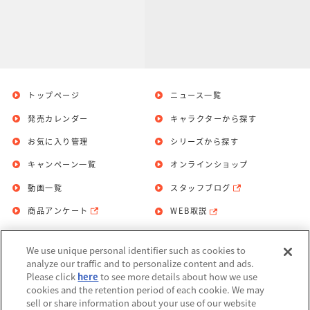
トップページ
ニュース一覧
発売カレンダー
キャラクターから探す
お気に入り管理
シリーズから探す
キャンペーン一覧
オンラインショップ
動画一覧
スタッフブログ
商品アンケート
WEB取説
We use unique personal identifier such as cookies to
お問い合わせ
個人情報保護方針
analyze our traffic and to personalize content and ads.
Please click
here
to see more details about how we use
利用規約
cookies and the retention period of each cookie. We may
sell or share information about your use of our website
Do Not Sell or Share My Personal