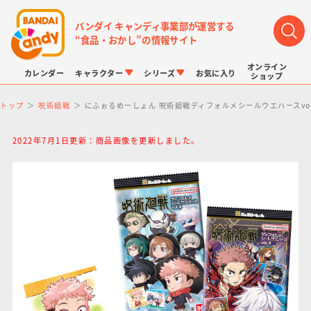
バンダイ キャンディ事業部が運営する
“食品・おかし”の情報サイト
オンライン
カレンダー
キャラクター
シリーズ
お気に入り
ショップ
トップ
呪術廻戦
にふぉるめーしょん 呪術廻戦ディフォルメシールウエハースvol
2022年7月1日更新：商品画像を更新しました。
LINK TRAVELERS
チョコボックス
プリキュアシリーズ
チョコサプ
ドラゴンボール
ポケモンキッズ