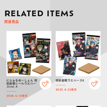
RELATED ITEMS
関連商品
にふぉるめーしょん 呪
呪術廻戦ウエハース6
術廻戦シールウエハー
スvol.4
発売
2025.9.22
発売
2026.4.13