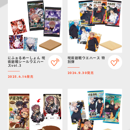
にふぉるめーしょん 呪
呪術廻戦ウエハース 特
術廻戦シールウエハー
別弾
スvol.3
発売
2024.9.30
発売
2025.4.14