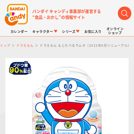
バンダイ キャンディ事業部が運営する
“食品・おかし”の情報サイト
オンライン
カレンダー
キャラクター
シリーズ
お気に入り
ショップ
トップ
ドラえもん
ドラえもん もじたべるラムネ（2022年9月リニューアル）
LINK TRAVELERS
チョコボックス
プリキュアシリーズ
チョコサプ
ドラゴンボール
ポケモンキッズ