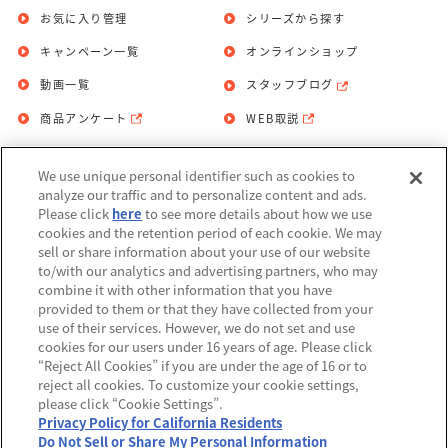
お気に入り管理
シリーズから探す
キャンペーン一覧
オンラインショップ
動画一覧
スタッフブログ
商品アンケート
WEB取説
We use unique personal identifier such as cookies to
お問い合わせ
個人情報保護方針
analyze our traffic and to personalize content and ads.
Please click
here
to see more details about how we use
利用規約
cookies and the retention period of each cookie. We may
sell or share information about your use of our website
Do Not Sell or Share My Personal
to/with our analytics and advertising partners, who may
Information
combine it with other information that you have
provided to them or that they have collected from your
アレルギー情報
use of their services. However, we do not set and use
cookies for our users under 16 years of age. Please click
“Reject All Cookies” if you are under the age of 16 or to
reject all cookies. To customize your cookie settings,
please click “Cookie Settings”.
Privacy Policy for California Residents
©BANDAI
Do Not Sell or Share My Personal Information