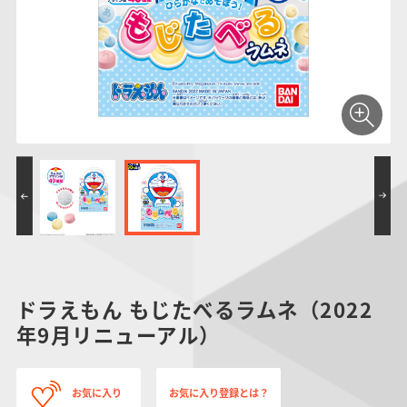
仮面ライダーシリー
キャラパキ
にふぉるめーしょん
ガンダムシリーズ
ポケモンスケールワ
アンパンマン
たまご
ま
ズ
＆スクエアシール
ールド
PROJECT R.E.D.・
つりグミ
ポケットモンスター
SMPシリーズ
サンリオキャラクタ
キャラデコ
わ
スーパー戦隊シリー
ーズ
ズ
ドラえもん もじたべるラムネ（2022
年9月リニューアル）
お気に入り
お気に入り登録とは？