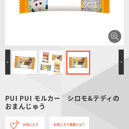
仮面ライダーシリー
キャラパキ
にふぉるめーしょん
ガンダムシリーズ
ポケモンスケールワ
アンパンマン
たまご
ま
ズ
＆スクエアシール
ールド
PROJECT R.E.D.・
つりグミ
ポケットモンスター
SMPシリーズ
サンリオキャラクタ
キャラデコ
わ
スーパー戦隊シリー
ーズ
ズ
PUI PUI モルカー シロモ&テディの
おまんじゅう
お気に入り
お気に入り登録とは？