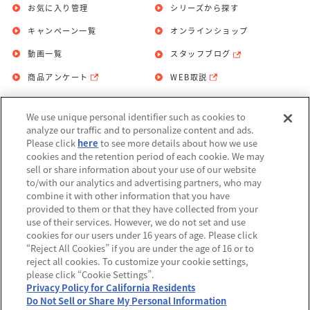
お気に入り管理
シリーズから探す
キャンペーン一覧
オンラインショップ
動画一覧
スタッフブログ
商品アンケート
WEB取説
We use unique personal identifier such as cookies to
お問い合わせ
個人情報保護方針
analyze our traffic and to personalize content and ads.
Please click
here
to see more details about how we use
利用規約
cookies and the retention period of each cookie. We may
sell or share information about your use of our website
Do Not Sell or Share My Personal
to/with our analytics and advertising partners, who may
Information
combine it with other information that you have
provided to them or that they have collected from your
アレルギー情報
use of their services. However, we do not set and use
cookies for our users under 16 years of age. Please click
“Reject All Cookies” if you are under the age of 16 or to
reject all cookies. To customize your cookie settings,
please click “Cookie Settings”.
Privacy Policy for California Residents
©BANDAI
Do Not Sell or Share My Personal Information