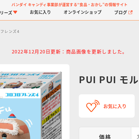
バンダイ キャンディ事業部が運営する
“食品・おかし”の情報サイト
お気に入り
オンライン
ショップ
ブログ
リーズ
ロフレンズ4
2022年12月20日更新：商品画像を更新しました。
PUI PUI
PROJECT R.E.D.・ス
つりグミ
プリキュアシリーズ
チョコサプ
ガ
に
ーパー戦隊シリーズ
ス
お気に入り
価格