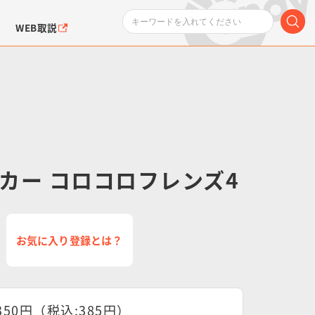
WEB取説
 モルカー コロコロフレンズ4
ンダムシリーズ
ふぉるめーしょん＆
ポケットモンスター
SMPシリーズ
ドラゴン
ポケモン
クエアシール
お気に入り登録とは？
350円（税込:385円）