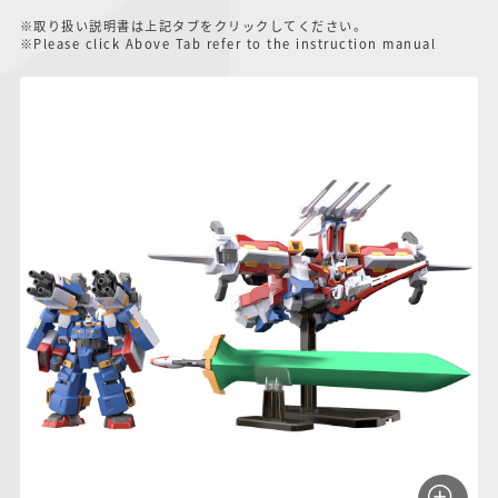
仮面ライダーシリー
キャラパキ
にふぉるめーしょん
ガンダムシリーズ
ポケモンスケールワ
アンパンマン
たまご
ま
※取り扱い説明書は上記タブをクリックしてください。
ズ
＆スクエアシール
ールド
※Please click Above Tab refer to the instruction manual
PROJECT R.E.D.・
つりグミ
ポケットモンスター
SMPシリーズ
サンリオキャラクタ
キャラデコ
わ
スーパー戦隊シリー
ーズ
ズ