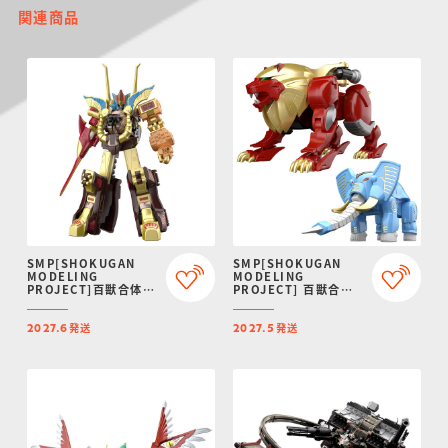
関連商品
SMP[SHOKUGAN
SMP[SHOKUGAN
MODELING
MODELING
PROJECT]百獣合体
PROJECT] 百獣合体
ガオゴッド【再販：
ガオライオン＆ガオエ
2027年6月発送】
レファント【再販：
発送
発送
2027年5月発送】
2027.6
2027.5