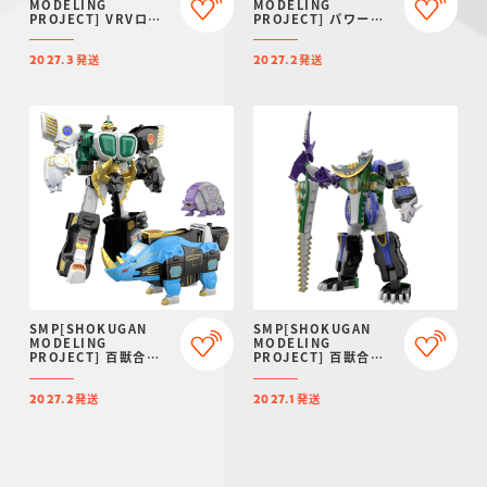
MODELING
MODELING
PROJECT] VRVロボ
PROJECT] パワーア
【プレミアムバンダイ
ニマルシリーズ エクス
限定】
トラ ガオワラビー【プ
発送
発送
レミアムバンダイ限
2027.3
2027.2
定】
SMP[SHOKUGAN
SMP[SHOKUGAN
MODELING
MODELING
PROJECT] 百獣合体
PROJECT] 百獣合体
ガオマッスル/ガオライ
ガオハンター【再販：
ノス＆ガオマジロ【再
2027年1月発送】
発送
発送
販：2027年2月発送】
2027.2
2027.1