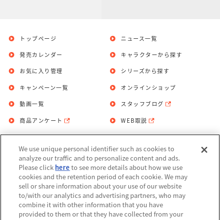
トップページ
ニュース一覧
発売カレンダー
キャラクターから探す
お気に入り管理
シリーズから探す
キャンペーン一覧
オンラインショップ
動画一覧
スタッフブログ
商品アンケート
WEB取説
We use unique personal identifier such as cookies to
お問い合わせ
個人情報保護方針
analyze our traffic and to personalize content and ads.
Please click
here
to see more details about how we use
利用規約
cookies and the retention period of each cookie. We may
sell or share information about your use of our website
Do Not Sell or Share My Personal
to/with our analytics and advertising partners, who may
Information
combine it with other information that you have
provided to them or that they have collected from your
アレルギー情報