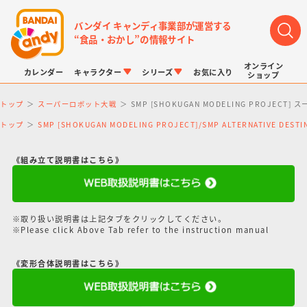
バンダイ キャンディ事業部が運営する
“食品・おかし”の情報サイト
オンライン
カレンダー
キャラクター
シリーズ
お気に入り
ショップ
トップ
スーパーロボット大戦
SMP [SHOKUGAN MODELING PROJE
トップ
SMP [SHOKUGAN MODELING PROJECT]/SMP ALTERNATIVE DE
《組み立て説明書はこちら》
LINK TRAVELERS
チョコボックス
プリキュアシリーズ
チョコサプ
ドラゴンボール
ポケモンキッズ
※取り扱い説明書は上記タブをクリックしてください。
※Please click Above Tab refer to the instruction manual
《変形合体説明書はこちら》