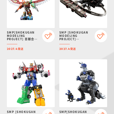
SMP[SHOKUGAN
SMP [SHOKUGAN
MODELING
MODELING
PROJECT] 百獣合体
PROJECT]
ガオイカロス【再販：
ARMORED CORE VI
2027年4月発送】
FIRES OF RUBICON
発送
発送
AAP07:
2027.4
2027.4
BALTEUS【プレミア
ムバンダイ限定】
SMP [SHOKUGAN
SMP[SHOKUGAN